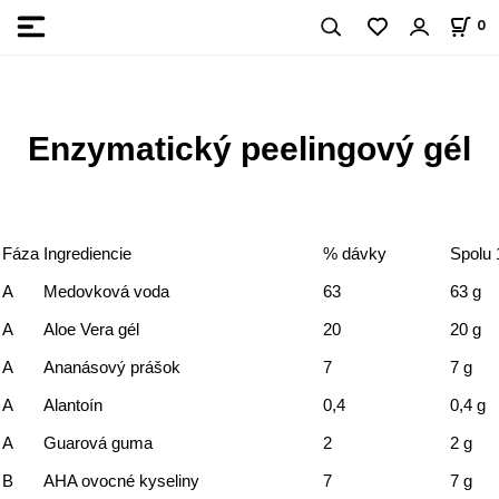
0
Enzymatický peelingový gél
Fáza
Ingrediencie
% dávky
Spolu 
A
Medovková voda
63
63 g
A
Aloe Vera gél
20
20 g
A
Ananásový prášok
7
7 g
A
Alantoín
0,4
0,4 g
A
Guarová guma
2
2 g
B
AHA ovocné kyseliny
7
7 g