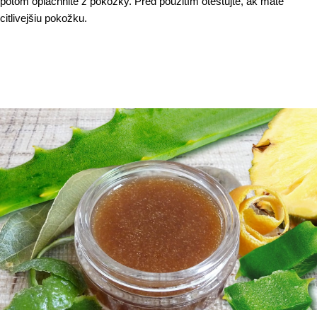
potom opláchnite z pokožky. Pred použitím otestujte, ak máte
citlivejšiu pokožku.