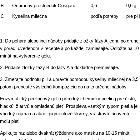
B
Ochranný prostriedok Cosgard
0,6
0,6 g
C
Kyselina mliečna
podľa potreby
pre pH
1. Do pohára alebo inej nádoby pridajte zložky fázy A jednu po druhej
v poradí uvedenom v recepte a po každej zamiešajte. Odložte na 10
minút na vytvorenie gélu.
2. Pridajte zložky fázy B do fázy A a dôkladne premiešajte.
3. Zmerajte hodnotu pH a upravte pomocou kyseliny mliečnej na 3,5,
potom preneste výslednú kompozíciu do na to určenej nádoby.
Enzymatický peelingový gél a prírodný chemický peeling pre čistú,
hladkú, žiarivú a omladenú pleť. Prospieva všetkým typom pleti a je
vhodný najmä na akné, pigmentové škvrny, vráskavú, unavenú,
mdlú pleť
Aplikujte raz alebo dvakrát týždenne ako masku na 10-15 minút,