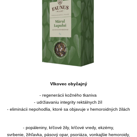
Vlkovec obyčajný
- regenerácii kožného tkaniva
- udržiavaniu integrity rektálnych žíl
- eliminácii nepohodlia, ktoré sa objavuje v hemoroidných žilách
- popáleniny, kŕčové žily, kŕčové vredy, ekzémy,
svrbenie, žihľavka, pásový opar, psoriáza, vonkajšie hemoroidy,