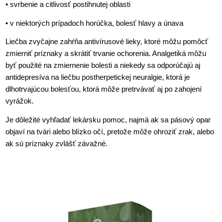
• svrbenie a citlivosť postihnutej oblasti
• v niektorých prípadoch horúčka, bolesť hlavy a únava
Liečba zvyčajne zahŕňa antivírusové lieky, ktoré môžu pomôcť
zmierniť príznaky a skrátiť trvanie ochorenia. Analgetiká môžu
byť použité na zmiernenie bolesti a niekedy sa odporúčajú aj
antidepresíva na liečbu postherpetickej neuralgie, ktorá je
dlhotrvajúcou bolesťou, ktorá môže pretrvávať aj po zahojení
vyrážok.
Je dôležité vyhľadať lekársku pomoc, najmä ak sa pásový opar
objaví na tvári alebo blízko očí, pretože môže ohroziť zrak, alebo
ak sú príznaky zvlášť závažné.