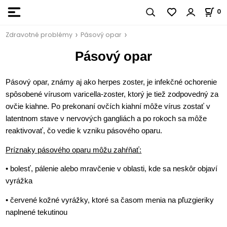
0
Zdravotné problémy
Pásový opar
Pásový opar
Pásový opar, známy aj ako herpes zoster, je infekčné ochorenie
spôsobené vírusom varicella-zoster, ktorý je tiež zodpovedný za
ovčie kiahne. Po prekonaní ovčích kiahní môže vírus zostať v
latentnom stave v nervových gangliách a po rokoch sa môže
reaktivovať, čo vedie k vzniku pásového oparu.
Príznaky pásového oparu môžu zahŕňať:
• bolesť, pálenie alebo mravčenie v oblasti, kde sa neskôr objaví
vyrážka
• červené kožné vyrážky, ktoré sa časom menia na pľuzgieriky
naplnené tekutinou