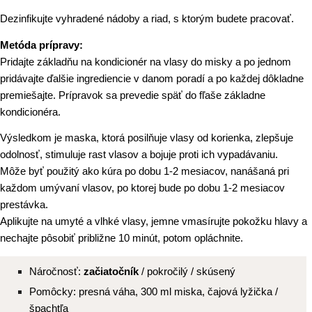
Dezinfikujte vyhradené nádoby a riad, s ktorým budete pracovať.
Metóda prípravy:
Pridajte základňu na kondicionér na vlasy do misky a po jednom
pridávajte ďalšie ingrediencie v danom poradí a po každej dôkladne
premiešajte. Prípravok sa prevedie späť do fľaše základne
kondicionéra.
Výsledkom je maska, ktorá posilňuje vlasy od korienka, zlepšuje
odolnosť, stimuluje rast vlasov a bojuje proti ich vypadávaniu.
Môže byť použitý ako kúra po dobu 1-2 mesiacov, nanášaná pri
každom umývaní vlasov, po ktorej bude po dobu 1-2 mesiacov
prestávka.
Aplikujte na umyté a vlhké vlasy, jemne vmasírujte pokožku hlavy a
nechajte pôsobiť približne 10 minút, potom opláchnite.
Náročnosť:
začiatočník
/ pokročilý / skúsený
Pomôcky: presná váha, 300 ml miska, čajová lyžička /
špachtľa