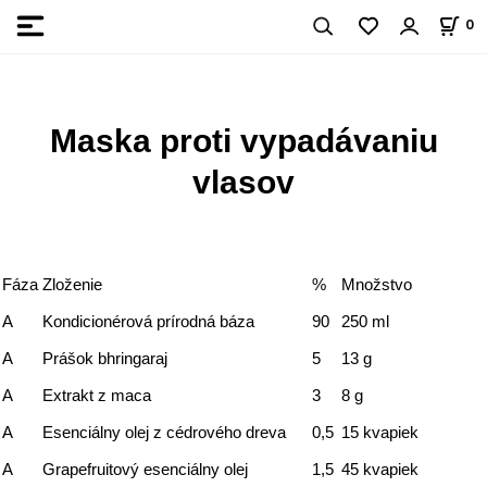
0
Maska proti vypadávaniu
vlasov
Fáza
Zloženie
%
Množstvo
A
Kondicionérová prírodná báza
90
250 ml
A
Prášok bhringaraj
5
13 g
A
Extrakt z maca
3
8 g
A
Esenciálny olej z cédrového dreva
0,5
15 kvapiek
A
Grapefruitový esenciálny olej
1,5
45 kvapiek