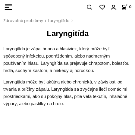
0
Zdravotné problémy
Laryngitída
Laryngitída
Laryngitída je zápal hrtana a hlasiviek, ktorý môže byť
spôsobený infekciou, podráždením, alebo nadmerným
používaním hlasu. Laryngitída sa prejavuje chrapotom, bolesťou
hrdla, suchým kašľom, a niekedy aj horúčkou.
Laryngitída môže byť akútna alebo chronická, v závislosti od
trvania a príčiny zápalu. Laryngitída sa zvyčajne lieči domácimi
prostriedkami, ako sú pokojný hlas, pitie veľa tekutín, inhalačné
výpary, alebo pastilky na hrdlo.