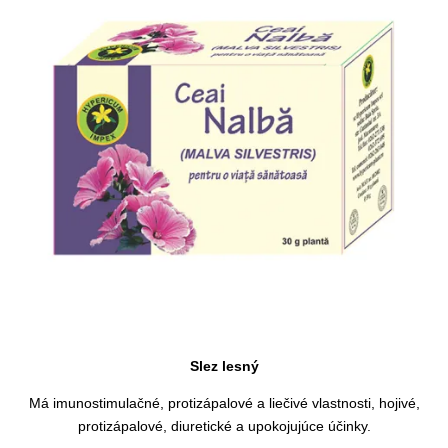
Slez lesný
Má imunostimulačné, protizápalové a liečivé vlastnosti, hojivé,
protizápalové, diuretické a upokojujúce účinky.