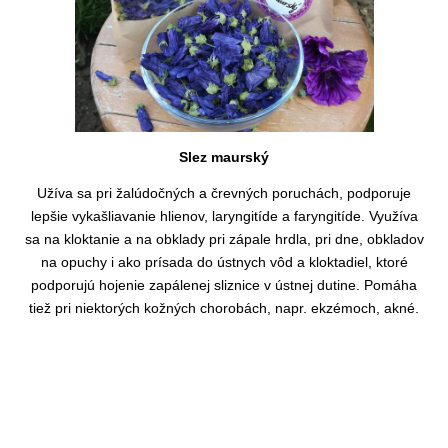
Slez maurský
Užíva sa pri žalúdočných a črevných poruchách, podporuje
lepšie vykašliavanie hlienov, laryngitíde a faryngitíde. Využíva
sa na kloktanie a na obklady pri zápale hrdla, pri dne, obkladov
na opuchy i ako prísada do ústnych vôd a kloktadiel, ktoré
podporujú hojenie zapálenej sliznice v ústnej dutine. Pomáha
tiež pri niektorých kožných chorobách, napr. ekzémoch, akné.