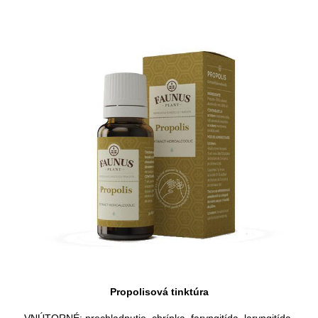
Propolisová tinktúra
VNÚTORNÉ: prechladnutie, chrípka, faryngitída, laryngitída,