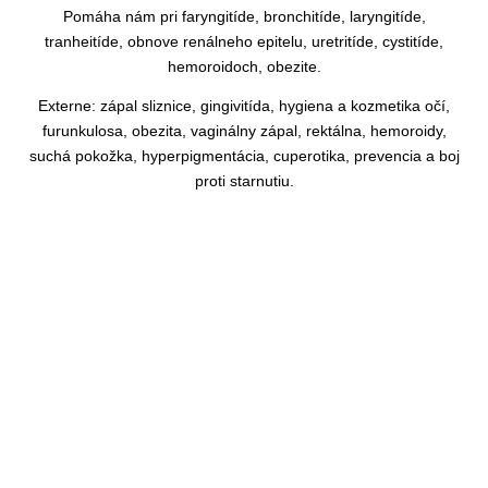
Pomáha nám pri faryngitíde, bronchitíde, laryngitíde,
tranheitíde, obnove renálneho epitelu, uretritíde, cystitíde,
hemoroidoch, obezite.
Externe: zápal sliznice, gingivitída, hygiena a kozmetika očí,
furunkulosa, obezita, vaginálny zápal, rektálna, hemoroidy,
suchá pokožka, hyperpigmentácia, cuperotika, prevencia a boj
proti starnutiu.