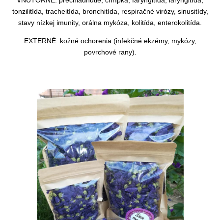
tonzilitída, tracheitída, bronchitída, respiračné virózy, sinusitídy,
stavy nízkej imunity, orálna mykóza, kolitída, enterokolitída.
EXTERNÉ: kožné ochorenia (infekčné ekzémy, mykózy,
povrchové rany).