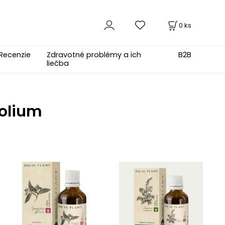
0
ks
Recenzie
Zdravotné problémy a ich
B2B
liečba
folium