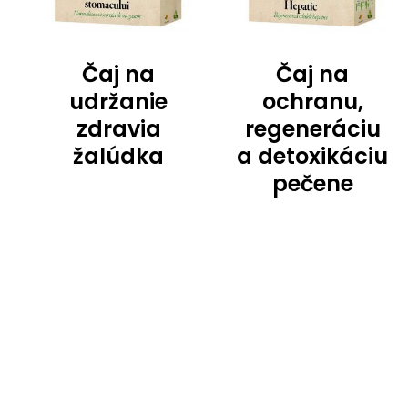
Čaj na
Čaj na
udržanie
ochranu,
zdravia
regeneráciu
žalúdka
a detoxikáciu
pečene