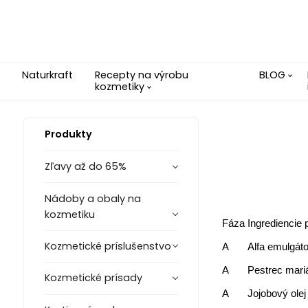
Naturkraft
Recepty na výrobu
BLOG
kozmetiky
Produkty
Zľavy až do 65%
Nádoby a obaly na
kozmetiku
Fáza
Ingrediencie 
Kozmetické príslušenstvo
A
Alfa emulgáto
A
Pestrec mari
Kozmetické prísady
A
Jojobový olej