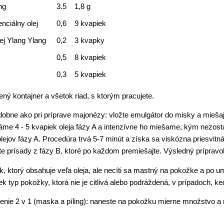
ng
3.5
1,8 g
nciálny olej
0,6
9 kvapiek
ej Ylang Ylang
0,2
3 kvapky
0,5
8 kvapiek
0,3
5 kvapiek
ený kontajner a všetok riad, s ktorým pracujete.
odobne ako pri príprave majonézy: vložte emulgátor do misky a mieša
áme 4 - 5 kvapiek oleja fázy A a intenzívne ho miešame, kým nezost
jov fázy A. Procedúra trvá 5-7 minút a získa sa viskózna priesvitná
te prísady z fázy B, ktoré po každom premiešajte. Výsledný príprav
ok, ktorý obsahuje veľa oleja, ale necíti sa mastný na pokožke a po
 typ pokožky, ktorá nie je citlivá alebo podráždená, v prípadoch, ke
ženie 2 v 1 (maska ​​a píling): naneste na pokožku mierne množstvo a