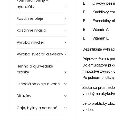
Kvetinové vody -
B
Olivový peeli
hydroláty
B
Kadidlový ese
Rastlinné oleje
B
Esenciálny ol
B
Vitamín A
Rastlinné maslá
B
Vitamín E
Výroba mydiel
Dezinfikujte vyhrad
Výroba sviečok a sviečky
Pripravte fázu A p
Do emulgátora prid
Henna a ajurvédske
množstve zvyšok ole
prášky
Po jednom pridávaj
Esenciálne oleje a vône
Získa sa prostried
vhodný na akýkoľvek
Difuzéry
Je to prakticky zlo
Čaje, byliny a semená
vodou.