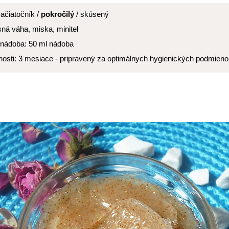
ačiatočník /
pokročilý
/ skúsený
sná váha, miska, minitel
nádoba: 50 ml nádoba
nosti: 3 mesiace - pripravený za optimálnych hygienických podmie