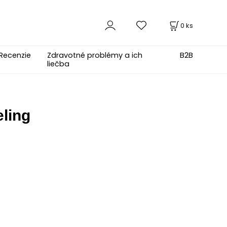
0
ks
Recenzie
Zdravotné problémy a ich
B2B
liečba
ling