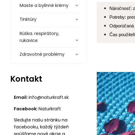
Maste a bylinné krémy
Náročnosť: z
Potreby: pre
Tinktúry
Odporúčaná 
Rúška. respirátory,
Čas použiteľ
rukavice
Zdravotné problémy
Kontakt
Email:
info@naturkraft.sk
Facebook:
Naturkraft
Sledujte našu stránku na
facebooku, každý týždeň
spúšťame nové akcie a