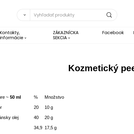
Kontakty,
ZÁKAZNÍCKA
Facebook
informácie
SEKCIA
Kozmetický pee
pre ~
50 ml
%
Množstvo
r
20
10 g
ánsky olej
40
20 g
34,9
17,5 g