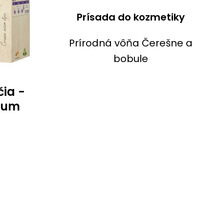
Prísada do kozmetiky
Prírodná vôňa Čerešne a
bobule
ia -
ium