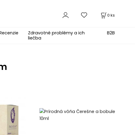
0
ks
Recenzie
Zdravotné problémy a ich
B2B
liečba
um