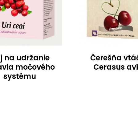
j na udržanie
Čerešňa vtáč
avia močového
Cerasus av
systému