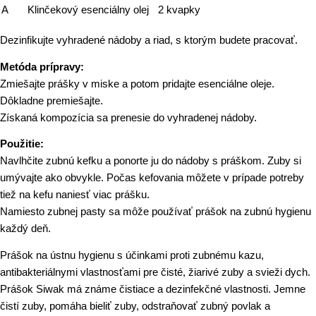
A
Klinčekový esenciálny olej
2 kvapky
Dezinfikujte vyhradené nádoby a riad, s ktorým budete pracovať.
Metóda prípravy:
Zmiešajte prášky v miske a potom pridajte esenciálne oleje.
Dôkladne premiešajte.
Získaná kompozícia sa prenesie do vyhradenej nádoby.
Použitie:
Navlhčite zubnú kefku a ponorte ju do nádoby s práškom. Zuby si
umývajte ako obvykle. Počas kefovania môžete v prípade potreby
tiež na kefu naniesť viac prášku.
Namiesto zubnej pasty sa môže používať prášok na zubnú hygienu
každý deň.
Prášok na ústnu hygienu s účinkami proti zubnému kazu,
antibakteriálnymi vlastnosťami pre čisté, žiarivé zuby a svieži dych.
Prášok Siwak má známe čistiace a dezinfekčné vlastnosti. Jemne
čistí zuby, pomáha bieliť zuby, odstraňovať zubný povlak a