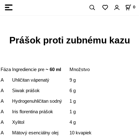
0
Prášok proti zubnému kazu
Fáza
Ingrediencie pre
~ 60 ml
Množstvo
A
Uhličitan vápenatý
9 g
A
Siwak prášok
6 g
A
Hydrogenuhličitan sodný
1 g
A
Iris florentina prášok
1 g
A
Xylitol
4 g
A
Mätový esenciálny olej
10 kvapiek