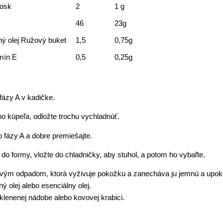
vosk
2
1 g
46
23g
ný olej Ružový buket
1,5
0,75g
amín E
0,5
0,25g
fázy A v kadičke.
o kúpeľa, odložte trochu vychladnúť.
do fázy A a dobre premiešajte.
e do formy, vložte do chladničky, aby stuhol, a potom ho vybaľte.
ovým odpadom, ktorá vyživuje pokožku a zanecháva ju jemnú a upokoj
ý olej alebo esenciálny olej.
klenenej nádobe alebo kovovej krabici.