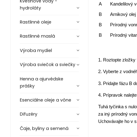
Kvetinové vody -
A
Kandelilový 
hydroláty
B
Arnikový olej
Rastlinné oleje
B
Prírodný von
B
Prírodný vit
Rastlinné maslá
Výroba mydiel
1. Roztopte zložky 
Výroba sviečok a sviečky
2. Vyberte z vodnéh
Henna a ajurvédske
3. Pridajte fázu B 
prášky
4. Prípravok nalejt
Esenciálne oleje a vône
Tuhá tyčinka s nul
Difuzéry
za iný prírodný vonn
Uchovávajte ho v s
Čaje, byliny a semená