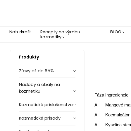
Naturkraft
Recepty na výrobu
BLOG
kozmetiky
Produkty
Zľavy až do 65%
Nádoby a obaly na
kozmetiku
Fáza
Ingrediencie
Kozmetické príslušenstvo
A
Mangové ma
A
Koemulgátor 
Kozmetické prísady
A
Kyselina ste