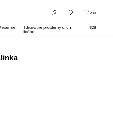
0
ks
Recenzie
Zdravotné problémy a ich
B2B
liečba
linka