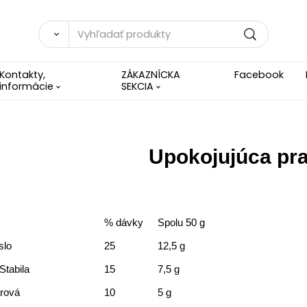
Kontakty,
ZÁKAZNÍCKA
Facebook
informácie
SEKCIA
Upokojujúca pra
% dávky
Spolu 50 g
slo
25
12,5 g
Stabila
15
7,5 g
arová
10
5 g