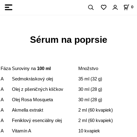
0
Sérum na poprsie
Fáza
Suroviny na
100 ml
Množstvo
A
Sedmokráskový olej
35 ml (32 g)
A
Olej z pšeničných klíčkov
30 ml (28 g)
A
Olej Rosa Mosqueta
30 ml (28 g)
A
Akmella extrakt
2 ml (60 kvapiek)
A
Feniklový esenciálny olej
2 ml (60 kvapiek)
A
Vitamín A
10 kvapiek