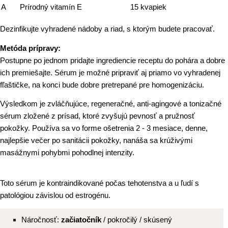
A
Prírodný vitamín E
15 kvapiek
Dezinfikujte vyhradené nádoby a riad, s ktorým budete pracovať.
Metóda prípravy:
Postupne po jednom pridajte ingrediencie receptu do pohára a dobre
ich premiešajte. Sérum je možné pripraviť aj priamo vo vyhradenej
fľaštičke, na konci bude dobre pretrepané pre homogenizáciu.
Výsledkom je zvláčňujúce, regeneračné, anti-agingové a tonizačné
sérum zložené z prísad, ktoré zvyšujú pevnosť a pružnosť
pokožky. Používa sa vo forme ošetrenia 2 - 3 mesiace, denne,
najlepšie večer po sanitácii pokožky, nanáša sa krúživými
masážnymi pohybmi pohodlnej intenzity.
Toto sérum je kontraindikované počas tehotenstva a u ľudí s
patológiou závislou od estrogénu.
Náročnosť:
začiatočník
/ pokročilý / skúsený