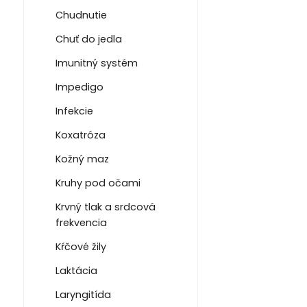
Chudnutie
Chuť do jedla
Imunitný systém
Impedigo
Infekcie
Koxatróza
Kožný maz
Kruhy pod očami
Krvný tlak a srdcová
frekvencia
Kŕčové žily
Laktácia
Laryngitída