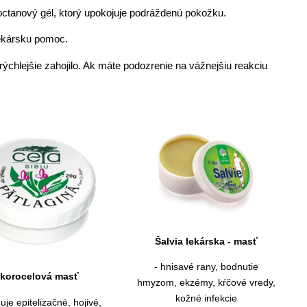
o octanový gél, ktorý upokojuje podráždenú pokožku.
lekársku pomoc.
ajrýchlejšie zahojilo. Ak máte podozrenie na vážnejšiu reakciu
Šalvia lekárska - masť
- hnisavé rany, bodnutie
korocelová masť
hmyzom, ekzémy, kŕčové vredy,
kožné infekcie
je epitelizačné, hojivé,