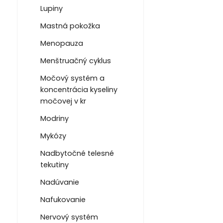
Lupiny
Mastná pokožka
Menopauza
Menštruačný cyklus
Močový systém a
koncentrácia kyseliny
močovej v kr
Modriny
Mykózy
Nadbytočné telesné
tekutiny
Nadúvanie
Nafukovanie
Nervový systém