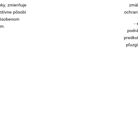
nky, zmierňuje
zmäk
zitívne pôsobí
ochrann
spôsobenom
- 
m.
podrá
predko
pľuzg