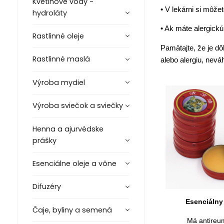
Kvetinové vody -
• V lekárni si môže
hydroláty
• Ak máte alergickú
Rastlinné oleje
Pamätajte, že je dôl
Rastlinné maslá
alebo alergiu, nevá
Výroba mydiel
Výroba sviečok a sviečky
Henna a ajurvédske
prášky
Esenciálne oleje a vône
Difuzéry
Esenciálny
Čaje, byliny a semená
Má antireu