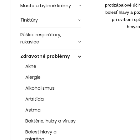
protizápalové úči
Maste a bylinné krémy
bolesť hlavy a po
pri svrbení 
Tinktúry
hmyzo
Rúška. respirátory,
rukavice
Zdravotné problémy
Akné
Alergie
Alkoholizmus
Artritída
Astma
Baktérie, huby a vírusy
Bolesť hlavy a
migréna