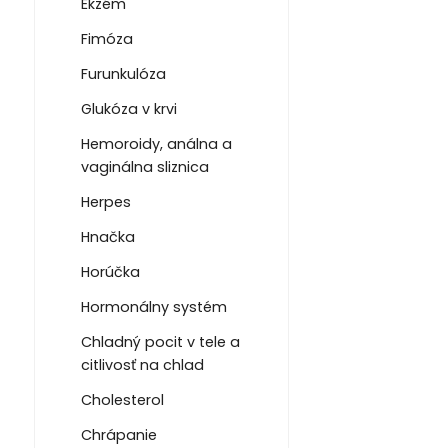
Ekzém
Fimóza
Furunkulóza
Glukóza v krvi
Hemoroidy, análna a
vaginálna sliznica
Herpes
Hnačka
Horúčka
Hormonálny systém
Chladný pocit v tele a
citlivosť na chlad
Cholesterol
Chrápanie