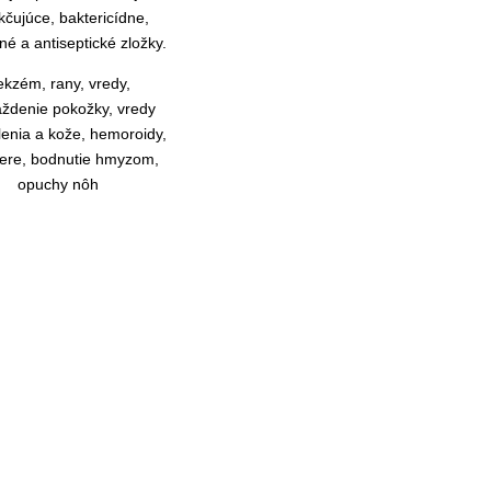
čujúce, baktericídne,
é a antiseptické zložky.
ekzém, rany, vredy,
ždenie pokožky, vredy
lenia a kože, hemoroidy,
iere, bodnutie hmyzom,
opuchy nôh