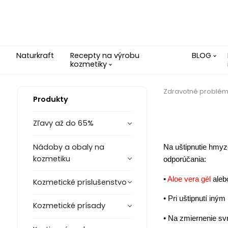
Naturkraft
Recepty na výrobu
BLOG
kozmetiky
Zdravotné problé
Produkty
Zľavy až do 65%
Nádoby a obaly na
Na uštipnutie hmyz
kozmetiku
odporúčania:
•
Aloe vera gél
ale
Kozmetické príslušenstvo
• Pri uštipnutí iný
Kozmetické prísady
• Na zmiernenie sv