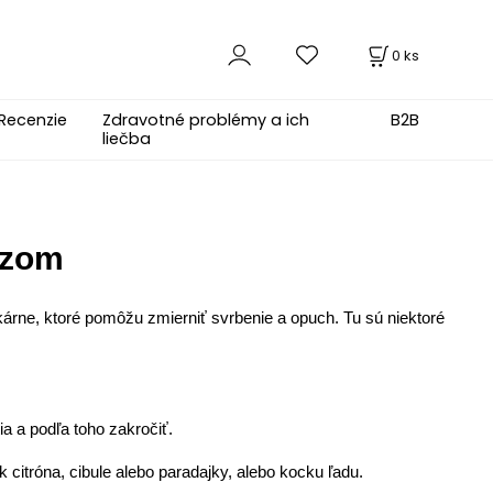
0
ks
Recenzie
Zdravotné problémy a ich
B2B
liečba
yzom
árne, ktoré pomôžu zmierniť svrbenie a opuch. Tu sú niektoré
ia a podľa toho zakročiť.
ok citróna, cibule alebo paradajky, alebo kocku ľadu.