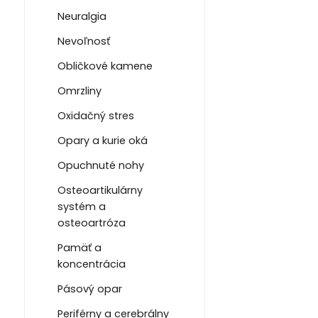
Neuralgia
Nevoľnosť
Obličkové kamene
Omrzliny
Oxidačný stres
Opary a kurie oká
Opuchnuté nohy
Osteoartikulárny
systém a
osteoartróza
Pamäť a
koncentrácia
Pásový opar
Periférny a cerebrálny