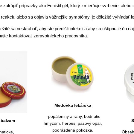
te zakúpiť prípravky ako Fenistil gél, ktorý zmierňuje svrbenie, aleb
 reakciu alebo sa objavia vážnejšie symptómy, je dôležité vyhľadať 
ežité sa neskrabať, aby ste predišli infekcii a aby sa uštipnutie čo n
hajte kontaktovať zdravotníckeho pracovníka.
Medovka lekárska
- popáleniny a rany, bodnutie
 balzam
S
hmyzom, herpes, pásový opar,
podráždená pokožka.
matické,
Obsahu