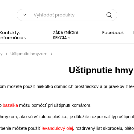
Kontakty,
ZÁKAZNÍCKA
Facebook
informácie
SEKCIA
my
Uštipnutie hmyzom
Uštipnutie hm
om môžete použiť niekoľko domácich prostriedkov a prípravkov z lek
bo
bazalka
môžu pomôcť pri uštipnutí komárom.
m hmyzom, ako sú vši alebo ploštice, je dôležité rozpoznať typ uštipnut
rbenia môžete použiť
levanduľový olej
, rozdrvený list skorocelu, plát