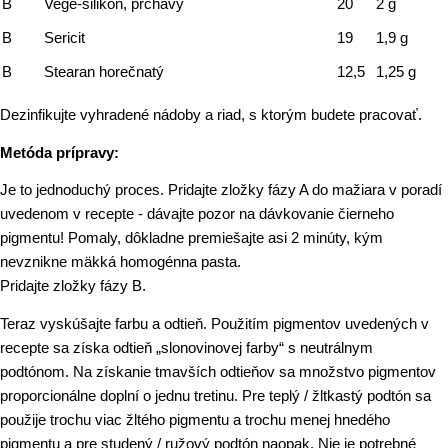
B
Vege-silikón, prchavý
20
2 g
B
Sericit
19
1,9 g
B
Stearan horečnatý
12,5
1,25 g
Dezinfikujte vyhradené nádoby a riad, s ktorým budete pracovať.
Metóda prípravy:
Je to jednoduchý proces. Pridajte zložky fázy A do mažiara v poradí
uvedenom v recepte - dávajte pozor na dávkovanie čierneho
pigmentu! Pomaly, dôkladne premiešajte asi 2 minúty, kým
nevznikne mäkká homogénna pasta.
Pridajte zložky fázy B.
Teraz vyskúšajte farbu a odtieň. Použitím pigmentov uvedených v
recepte sa získa odtieň „slonovinovej farby“ s neutrálnym
podtónom. Na získanie tmavších odtieňov sa množstvo pigmentov
proporcionálne doplní o jednu tretinu. Pre teplý / žltkastý podtón sa
použije trochu viac žltého pigmentu a trochu menej hnedého
pigmentu a pre studený / ružový podtón naopak. Nie je potrebné