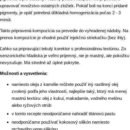
upravovať množstvo ostatných zložiek. Pokiaľ boli na konci pridané
pigmenty, je opäť potrebná dôkladná homogenizácia počas 2 - 3
minút.
Takto pripravená kompozícia sa prevedie do vyhradenej nádoby. Na
prenos kompozície je vhodné použiť injekčnú striekačku (bez ihly).
Ľahko sa pripravujúci tekutý korektor s profesionálnou textúrou. Zo
senzorického hľadiska je veľmi príjemný, nie je mastný, ale pokožku
nevysušuje. Má stredné až úplné pokrytie.
Možnosti a vysvetlenia:
namiesto oleja z kamélie môžete použiť iný rastlinný olej
zvolený podľa jeho vlastností, najlepšie taký, ktorý má menej
mastnú textúru: olej z kukui, makadamie, vodného melónu
alebo ryžových otrúb
v tomto recepte neodporúčame nahradiť titánovú pastu
neodporúčame používať kokosový silikón namiesto
prchavého vege-silikónu