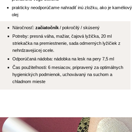
prakticky neodporúčame nahradiť inú zložku, ako je kaméliový
olej
Náročnosť:
začiatočník
/ pokročilý / skúsený
Potreby: presná váha, mažiar, čajová lyžička, 20 ml
striekačka na premiestnenie, sada odmerných lyžičiek z
nehrdzavejúcej ocele.
Odporúčaná nádoba: nádobka na lesk na pery 7,5 ml
Čas použiteľnosti: 6 mesiacov, pripravený za optimálnych
hygienických podmienok, uchovávaný na suchom a
chladnom mieste