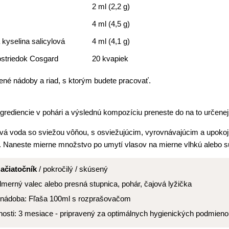
2 ml (2,2 g)
4 ml (4,5 g)
kyselina salicylová
4 ml (4,1 g)
striedok Cosgard
20 kvapiek
dené nádoby a riad, s ktorým budete pracovať.
grediencie v pohári a výslednú kompozíciu preneste do na to určenej
vá voda so sviežou vôňou, s osviežujúcim, vyrovnávajúcim a upokoj
. Naneste mierne množstvo po umytí vlasov na mierne vlhkú alebo su
začiatočník
/ pokročilý / skúsený
erný valec alebo presná stupnica, pohár, čajová lyžička
nádoba: Fľaša 100ml s rozprašovačom
nosti: 3 mesiace - pripravený za optimálnych hygienických podmie