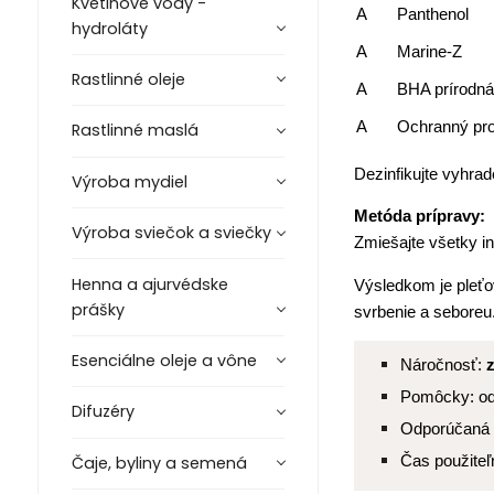
Kvetinové vody -
A
Panthenol
hydroláty
A
Marine-Z
Rastlinné oleje
A
BHA prírodná 
A
Ochranný pro
Rastlinné maslá
Dezinfikujte vyhra
Výroba mydiel
Metóda prípravy:
Výroba sviečok a sviečky
Zmiešajte všetky in
Henna a ajurvédske
Výsledkom je pleťo
prášky
svrbenie a seboreu
Esenciálne oleje a vône
Náročnosť:
Pomôcky: odm
Difuzéry
Odporúčaná 
Čas použiteľ
Čaje, byliny a semená