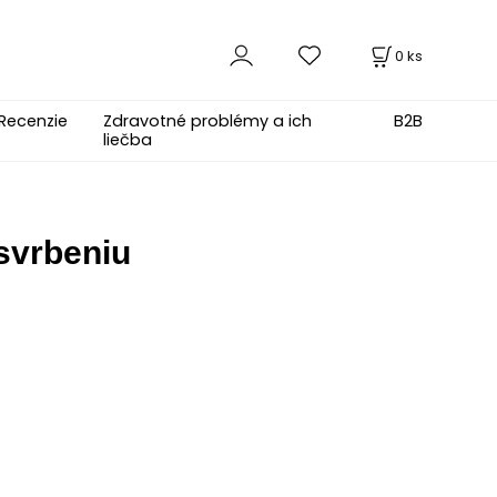
0
ks
Recenzie
Zdravotné problémy a ich
B2B
liečba
 svrbeniu