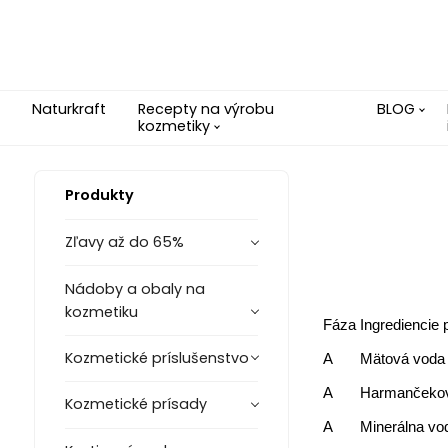
Naturkraft
Recepty na výrobu
BLOG
kozmetiky
Produkty
Zľavy až do 65%
Nádoby a obaly na
kozmetiku
Fáza
Ingrediencie 
Kozmetické príslušenstvo
A
Mätová voda
A
Harmančeko
Kozmetické prísady
A
Minerálna vo