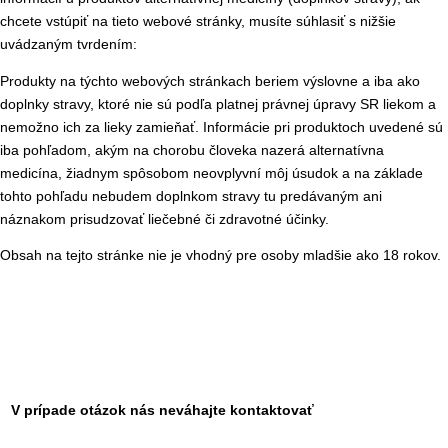
chcete vstúpiť na tieto webové stránky, musíte súhlasiť s nižšie
uvádzaným tvrdením:
Produkty na týchto webových stránkach beriem výslovne a iba ako
doplnky stravy, ktoré nie sú podľa platnej právnej úpravy SR liekom a
nemožno ich za lieky zamieňať. Informácie pri produktoch uvedené sú
iba pohľadom, akým na chorobu človeka nazerá alternatívna
medicína, žiadnym spôsobom neovplyvní môj úsudok a na základe
tohto pohľadu nebudem doplnkom stravy tu predávaným ani
náznakom prisudzovať liečebné či zdravotné účinky.
Obsah na tejto stránke nie je vhodný pre osoby mladšie ako 18 rokov.
V prípade otázok nás neváhajte kontaktovať