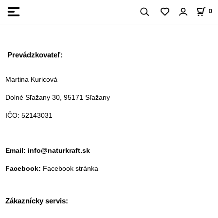
0
Prevádzkovateľ:
Martina Kuricová
Dolné Sľažany 30, 95171 Sľažany
IČO: 52143031
Email
:
info@naturkraft.sk
Facebook:
Facebook stránka
Zákaznícky servis: