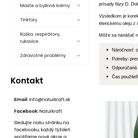
prísady fázy D. Dob
Maste a bylinné krémy
Výsledkom je korek
Tinktúry
éterickému oleju z 
Rúška. respirátory,
Môže sa nanášať na
rukavice
Náročnosť: z
Zdravotné problémy
Potreby: pre
Odporúčaná 
Čas použiteľ
Kontakt
Email:
info@naturkraft.sk
Facebook:
Naturkraft
Sledujte našu stránku na
facebooku, každý týždeň
spúšťame nové akcie a