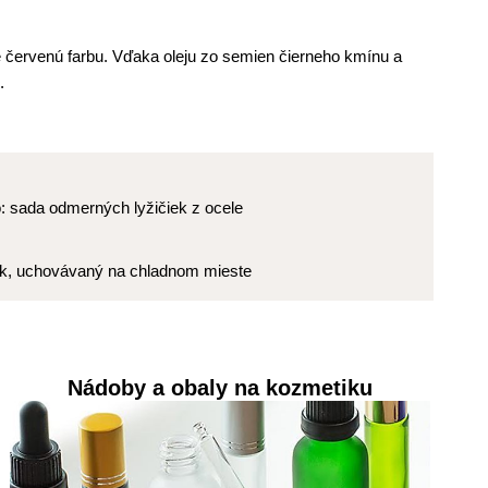
e červenú farbu. Vďaka oleju zo semien čierneho kmínu a
.
o: sada odmerných lyžičiek z ocele
nok, uchovávaný na chladnom mieste
Nádoby a obaly na kozmetiku