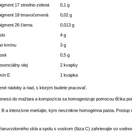
igment 17 stredne-zelená
0,1 g
pigment 18 tmavočervená
0,02 g
igment 26 čierna
0,013 g
slo
4 g
eho kmínu
3 g
vosk
0,5 g
senciálny olej
2 kvapky
amín E
1 kvapka
dené nádoby a riad, s ktorým budete pracovať.
renesú do mažiara a kompozícia sa homogenizuje pomocou tĺčika po
zy B a intenzívne miešajte, kým nevznikne homogénna pasta. Postup
žiaruvzdorného skla a spolu s voskom (fáza C) zahrievajte vo vodnom