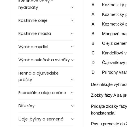
Kvetinové vody -
A
Kozmetický p
hydroláty
A
Kozmetický 
Rastlinné oleje
A
Kozmetický p
Rastlinné maslá
B
Mangové ma
B
Olej z čiern
Výroba mydiel
C
Kandelilový 
Výroba sviečok a sviečky
D
Čajovníkový e
D
Prírodný vit
Henna a ajurvédske
prášky
Dezinfikujte vyhra
Esenciálne oleje a vône
Zložky fázy A sa p
Difuzéry
Pridajte zložky fá
konzistencia.
Čaje, byliny a semená
Pastu preneste do 