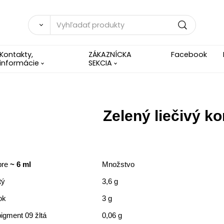
Kontakty,
ZÁKAZNÍCKA
Facebook
informácie
SEKCIA
Zelený liečivý ko
pre
~ 6 ml
Množstvo
tý
3,6 g
ok
3 g
igment 09 žltá
0,06 g