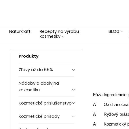
Naturkraft
Recepty na výrobu
BLOG
kozmetiky
Produkty
Zľavy až do 65%
Nádoby a obaly na
kozmetiku
Fáza
Ingrediencie 
Kozmetické príslušenstvo
A
Oxid zinočna
A
Ryžový práš
Kozmetické prísady
A
Kozmetický p