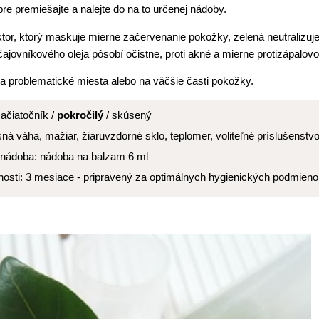
re premiešajte a nalejte do na to určenej nádoby.
tor, ktorý maskuje mierne začervenanie pokožky, zelená neutralizuj
čajovníkového oleja pôsobí očistne, proti akné a mierne protizápalovo
 problematické miesta alebo na väčšie časti pokožky.
ačiatočník /
pokročilý
/ skúsený
sná váha, mažiar, žiaruvzdorné sklo, teplomer, voliteľné príslušenstv
nádoba: nádoba na balzam 6 ml
nosti: 3 mesiace - pripravený za optimálnych hygienických podmie