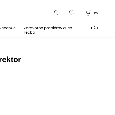
0
ks
Recenzie
Zdravotné problémy a ich
B2B
liečba
rektor