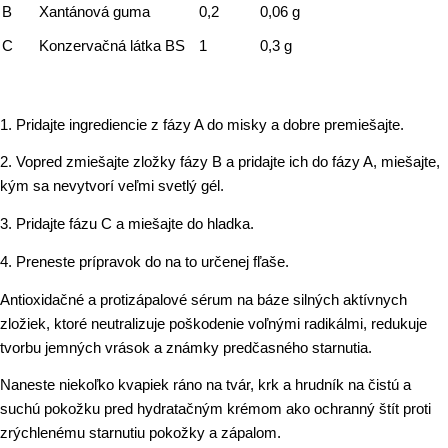
B
Xantánová guma
0,2
0,06 g
C
Konzervačná látka BS
1
0,3 g
1. Pridajte ingrediencie z fázy A do misky a dobre premiešajte.
2. Vopred zmiešajte zložky fázy B a pridajte ich do fázy A, miešajte,
kým sa nevytvorí veľmi svetlý gél.
3. Pridajte fázu C a miešajte do hladka.
4. Preneste prípravok do na to určenej fľaše.
Antioxidačné a protizápalové sérum na báze silných aktívnych
zložiek, ktoré neutralizuje poškodenie voľnými radikálmi, redukuje
tvorbu jemných vrások a známky predčasného starnutia.
Naneste niekoľko kvapiek ráno na tvár, krk a hrudník na čistú a
suchú pokožku pred hydratačným krémom ako ochranný štít proti
zrýchlenému starnutiu pokožky a zápalom.