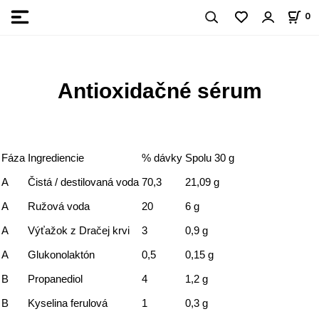
0
Antioxidačné sérum
Fáza
Ingrediencie
% dávky
Spolu 30 g
A
Čistá / destilovaná voda
70,3
21,09 g
A
Ružová voda
20
6 g
A
Výťažok z Dračej krvi
3
0,9 g
A
Glukonolaktón
0,5
0,15 g
B
Propanediol
4
1,2 g
B
Kyselina ferulová
1
0,3 g