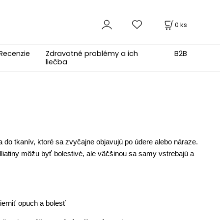
0
ks
Recenzie
Zdravotné problémy a ich
B2B
liečba
o tkanív, ktoré sa zvyčajne objavujú po údere alebo náraze.
liatiny môžu byť bolestivé, ale väčšinou sa samy vstrebajú a
ierniť opuch a bolesť