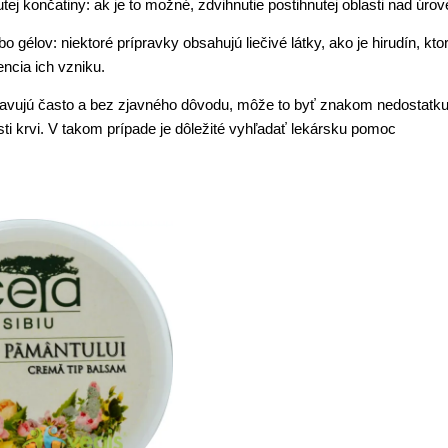
utej končatiny: ak je to možné, zdvihnutie postihnutej oblasti nad 
ebo gélov: niektoré prípravky obsahujú liečivé látky, ako je hirudín
encia ich vzniku.
bjavujú často a bez zjavného dôvodu, môže to byť znakom nedostatku
ti krvi. V takom prípade je dôležité vyhľadať lekársku pomoc