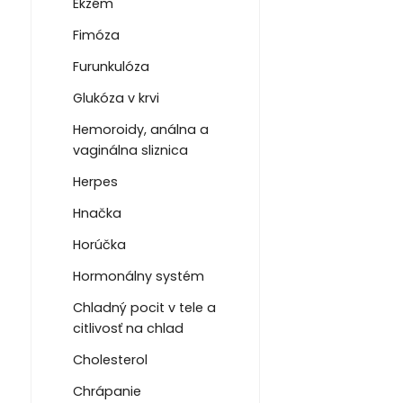
Ekzém
Fimóza
Furunkulóza
Glukóza v krvi
Hemoroidy, análna a
vaginálna sliznica
Herpes
Hnačka
Horúčka
Hormonálny systém
Chladný pocit v tele a
citlivosť na chlad
Cholesterol
Chrápanie