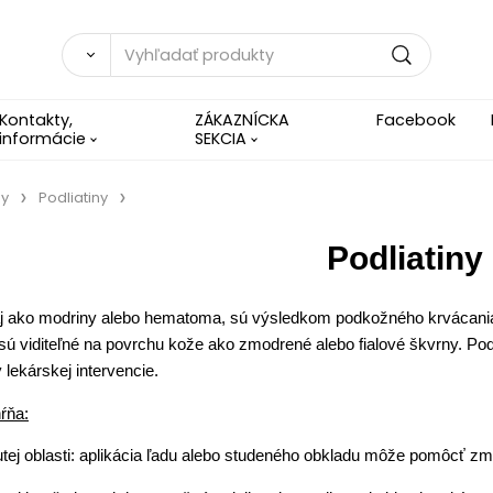
Kontakty,
ZÁKAZNÍCKA
Facebook
informácie
SEKCIA
my
Podliatiny
Podliatiny
aj ako modriny alebo hematoma, sú výsledkom podkožného krvácania d
sú viditeľné na povrchu kože ako zmodrené alebo fialové škvrny. Pod
lekárskej intervencie.
hŕňa:
utej oblasti: aplikácia ľadu alebo studeného obkladu môže pomôcť zm