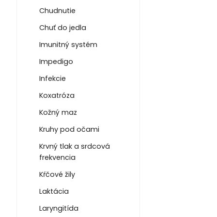
Chudnutie
Chuť do jedla
Imunitný systém
Impedigo
Infekcie
Koxatróza
Kožný maz
Kruhy pod očami
Krvný tlak a srdcová
frekvencia
Kŕčové žily
Laktácia
Laryngitída