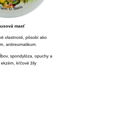
usová masť
é vlastnosti, pôsobí ako
um, antireumatikum.
kĺbov, spondylóza, opuchy a
, ekzém, kŕčové žily