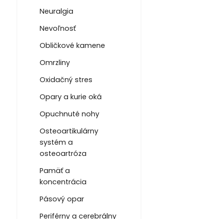
Neuralgia
Nevoľnosť
Obličkové kamene
Omrzliny
Oxidačný stres
Opary a kurie oká
Opuchnuté nohy
Osteoartikulárny
systém a
osteoartróza
Pamäť a
koncentrácia
Pásový opar
Periférny a cerebrálny