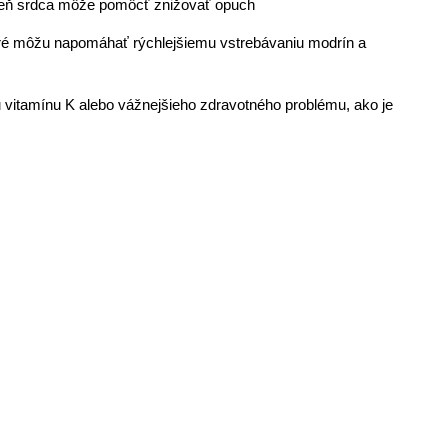
úroveň srdca môže pomôcť znižovať opuch
, ktoré môžu napomáhať rýchlejšiemu vstrebávaniu modrín a
 vitamínu K alebo vážnejšieho zdravotného problému, ako je