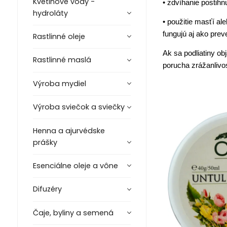
Kvetinové vody -
• zdvíhanie postihn
hydroláty
• použitie masťí al
fungujú aj ako prev
Rastlinné oleje
Ak sa podliatiny o
Rastlinné maslá
porucha zrážanlivos
Výroba mydiel
Výroba sviečok a sviečky
Henna a ajurvédske
prášky
Esenciálne oleje a vône
Difuzéry
Čaje, byliny a semená