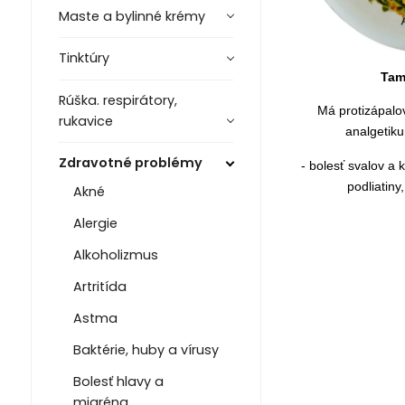
Maste a bylinné krémy
Tinktúry
Tam
Rúška. respirátory,
Má protizápalov
rukavice
analgetik
Zdravotné problémy
- bolesť svalov a 
podliatiny
Akné
Alergie
Alkoholizmus
Artritída
Astma
Baktérie, huby a vírusy
Bolesť hlavy a
migréna