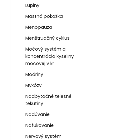
Lupiny
Mastná pokožka
Menopauza
Menštruačný cyklus
Močový systém a
koncentrácia kyseliny
močovej v kr
Modriny
Mykózy
Nadbytočné telesné
tekutiny
Nadúvanie
Nafukovanie
Nervový systém