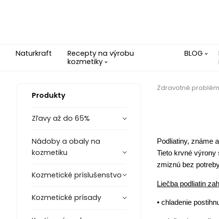
Naturkraft
Recepty na výrobu
BLOG
kozmetiky
Zdravotné problé
Produkty
Zľavy až do 65%
Nádoby a obaly na
Podliatiny, známe 
kozmetiku
Tieto krvné výrony 
zmiznú bez potreby 
Kozmetické príslušenstvo
Liečba podliatin za
Kozmetické prísady
• chladenie postihn