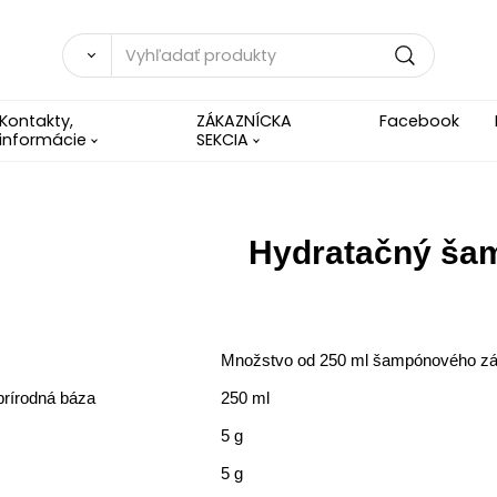
Kontakty,
ZÁKAZNÍCKA
Facebook
informácie
SEKCIA
Hydratačný ša
Množstvo od 250 ml šampónového zá
rírodná báza
250 ml
5 g
5 g