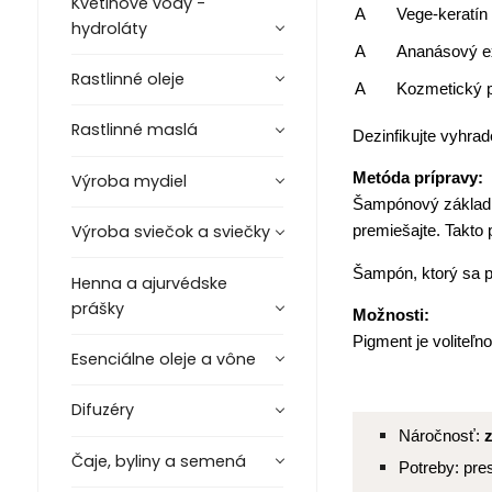
Kvetinové vody -
A
Vege-keratín
hydroláty
A
Ananásový ex
Rastlinné oleje
A
Kozmetický p
Rastlinné maslá
Dezinfikujte vyhra
Metóda prípravy:
Výroba mydiel
Šampónový základ p
Výroba sviečok a sviečky
premiešajte. Takto
Šampón, ktorý sa pr
Henna a ajurvédske
prášky
Možnosti:
Pigment je voliteľn
Esenciálne oleje a vône
Difuzéry
Náročnosť:
Čaje, byliny a semená
Potreby: pre