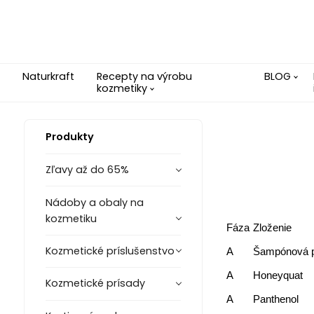
Naturkraft
Recepty na výrobu
BLOG
kozmetiky
Produkty
Zľavy až do 65%
Nádoby a obaly na
kozmetiku
Fáza
Zloženie
Kozmetické príslušenstvo
A
Šampónová p
A
Honeyquat
Kozmetické prísady
A
Panthenol