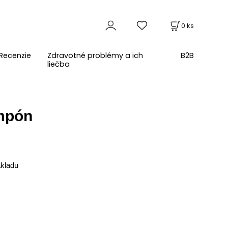
0
ks
Recenzie
Zdravotné problémy a ich
B2B
liečba
mpón
kladu