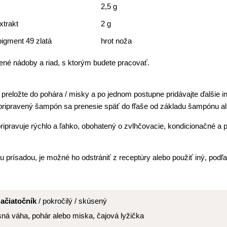
2,5 g
trakt
2 g
igment 49 zlatá
hrot noža
dené nádoby a riad, s ktorým budete pracovať.
reložte do pohára / misky a po jednom postupne pridávajte ďalšie 
 pripravený šampón sa prenesie späť do fľaše od základu šampónu al
ipravuje rýchlo a ľahko, obohatený o zvlhčovacie, kondicionačné a p
ou prísadou, je možné ho odstrániť z receptúry alebo použiť iný, podľa
začiatočník
/ pokročilý / skúsený
sná váha, pohár alebo miska, čajová lyžička