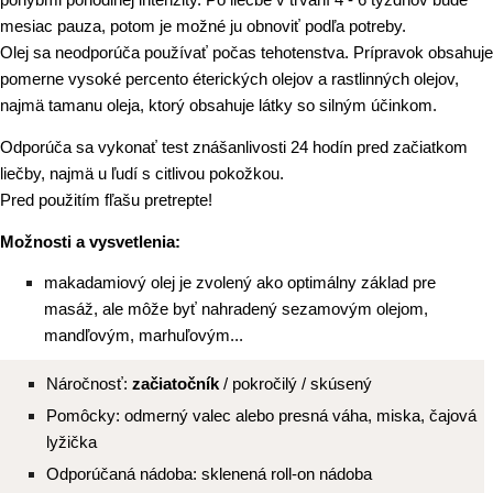
mesiac pauza, potom je možné ju obnoviť podľa potreby.
Olej sa neodporúča používať počas tehotenstva. Prípravok obsahuje
pomerne vysoké percento éterických olejov a rastlinných olejov,
najmä tamanu oleja, ktorý obsahuje látky so silným účinkom.
Odporúča sa vykonať test znášanlivosti 24 hodín pred začiatkom
liečby, najmä u ľudí s citlivou pokožkou.
Pred použitím fľašu pretrepte!
Možnosti a vysvetlenia:
makadamiový olej je zvolený ako optimálny základ pre
masáž, ale môže byť nahradený sezamovým olejom,
mandľovým, marhuľovým...
Náročnosť:
začiatočník
/ pokročilý / skúsený
Pomôcky: odmerný valec alebo presná váha, miska, čajová
lyžička
Odporúčaná nádoba: sklenená roll-on nádoba