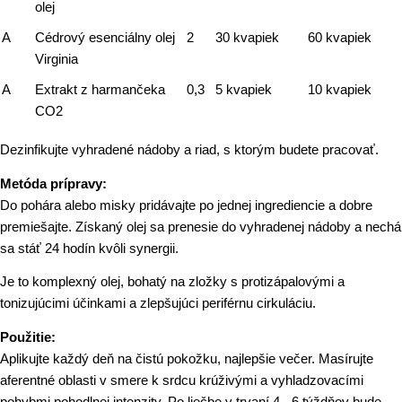
olej
A
Cédrový esenciálny olej
2
30 kvapiek
60 kvapiek
Virginia
A
Extrakt z harmančeka
0,3
5 kvapiek
10 kvapiek
CO2
Dezinfikujte vyhradené nádoby a riad, s ktorým budete pracovať.
Metóda prípravy:
Do pohára alebo misky pridávajte po jednej ingrediencie a dobre
premiešajte. Získaný olej sa prenesie do vyhradenej nádoby a nechá
sa stáť 24 hodín kvôli synergii.
Je to komplexný olej, bohatý na zložky s protizápalovými a
tonizujúcimi účinkami a zlepšujúci periférnu cirkuláciu.
Použitie:
Aplikujte každý deň na čistú pokožku, najlepšie večer. Masírujte
aferentné oblasti v smere k srdcu krúživými a vyhladzovacími
pohybmi pohodlnej intenzity. Po liečbe v trvaní 4 - 6 týždňov bude