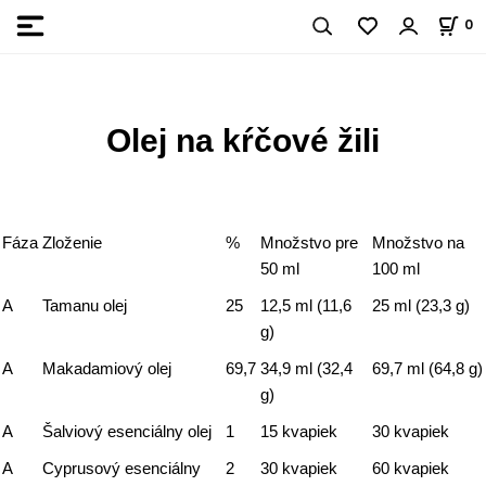
0
Olej na kŕčové žili
Fáza
Zloženie
%
Množstvo pre
Množstvo na
50 ml
100 ml
A
Tamanu olej
25
12,5 ml (11,6
25 ml (23,3 g)
g)
A
Makadamiový olej
69,7
34,9 ml (32,4
69,7 ml (64,8 g)
g)
A
Šalviový esenciálny olej
1
15 kvapiek
30 kvapiek
A
Cyprusový esenciálny
2
30 kvapiek
60 kvapiek