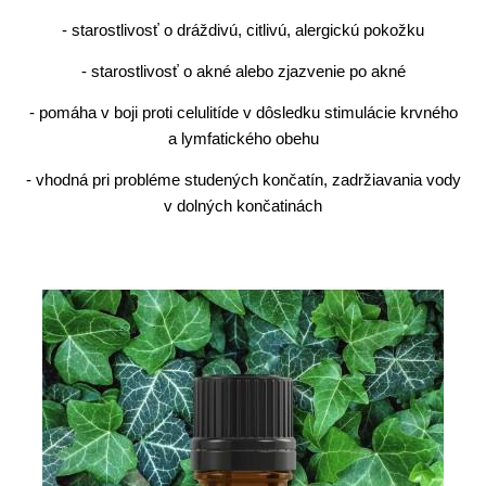
- starostlivosť o dráždivú, citlivú, alergickú pokožku
- starostlivosť o akné alebo zjazvenie po akné
- pomáha v boji proti celulitíde v dôsledku stimulácie krvného
a lymfatického obehu
- vhodná pri probléme studených končatín, zadržiavania vody
v dolných končatinách