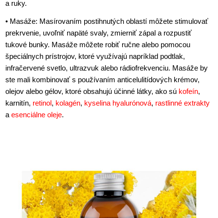
a ruky.
• Masáže: Masírovaním postihnutých oblastí môžete stimulovať
prekrvenie, uvoľniť napäté svaly, zmierniť zápal a rozpustiť
tukové bunky. Masáže môžete robiť ručne alebo pomocou
špeciálnych prístrojov, ktoré využívajú napríklad podtlak,
infračervené svetlo, ultrazvuk alebo rádiofrekvenciu. Masáže by
ste mali kombinovať s používaním anticelulitídových krémov,
olejov alebo gélov, ktoré obsahujú účinné látky, ako sú
kofeín
,
karnitín,
retinol
,
kolagén
,
kyselina hyalurónová
,
rastlinné extrakty
a
esenciálne oleje
.