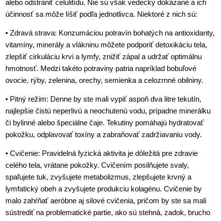
alebo odstrániť celulitídu. Nie sú však vedecky dokázané a ich
účinnosť sa môže líšiť podľa jednotlivca. Niektoré z nich sú:
• Zdravá strava: Konzumáciou potravín bohatých na antioxidanty,
vitamíny, minerály a vlákninu môžete podporiť detoxikáciu tela,
zlepšiť cirkuláciu krvi a lymfy, znižiť zápal a udržať optimálnu
hmotnosť. Medzi takéto potraviny patria napríklad bobuľové
ovocie, rýby, zelenina, orechy, semienka a celozrnné obilniny.
• Pitný režim: Denne by ste mali vypiť aspoň dva litre tekutín,
najlepšie čistú neperlivú a neochutenú vodu, prípadne minerálku
či bylinné alebo špeciálne čaje. Tekutiny pomáhajú hydratovať
pokožku, odplavovať toxíny a zabraňovať zadržiavaniu vody.
• Cvičenie: Pravidelná fyzická aktivita je dôležitá pre zdravie
celého tela, vrátane pokožky. Cvičením posilňujete svaly,
spaľujete tuk, zvyšujete metabolizmus, zlepšujete krvný a
lymfatický obeh a zvyšujete produkciu kolagénu. Cvičenie by
malo zahŕňať aeróbne aj silové cvičenia, pričom by ste sa mali
sústrediť na problematické partie, ako sú stehná, zadok, brucho