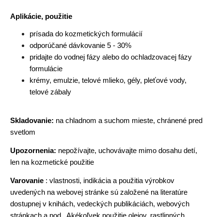
Aplikácie, použitie
prísada do kozmetických formulácií
odporúčané dávkovanie 5 - 30%
pridajte do vodnej fázy alebo do ochladzovacej fázy
formulácie
krémy, emulzie, telové mlieko, gély, pleťové vody,
telové zábaly
Skladovanie:
na chladnom a suchom mieste, chránené pred
svetlom
Upozornenia:
nepožívajte, uchovávajte mimo dosahu detí,
len na kozmetické použitie
Varovanie
: vlastnosti, indikácia a použitia výrobkov
uvedených na webovej stránke sú založené na literatúre
dostupnej v knihách, vedeckých publikáciách, webových
stránkach a pod.. Akékoľvek použitie olejov, rastlinných