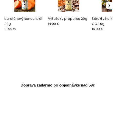
Karoténový koncentrát
Výťažok z propolisu 20g
Extrakt z har
20g
14.99 €
CO2 9g
10.99 €
16.99 €
Doprava zadarmo pri objednávke nad 59€