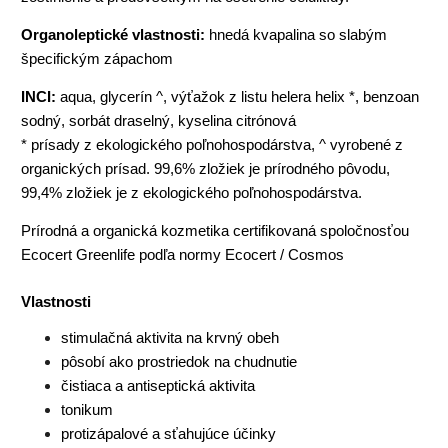
Organoleptické vlastnosti:
hnedá kvapalina so slabým
špecifickým zápachom
INCI:
aqua, glycerín ^, výťažok z listu helera helix *, benzoan
sodný, sorbát draselný, kyselina citrónová
* prísady z ekologického poľnohospodárstva, ^ vyrobené z
organických prísad. 99,6% zložiek je prírodného pôvodu,
99,4% zložiek je z ekologického poľnohospodárstva.
Prírodná a organická kozmetika certifikovaná spoločnosťou
Ecocert Greenlife podľa normy Ecocert / Cosmos
Vlastnosti
stimulačná aktivita na krvný obeh
pôsobí ako prostriedok na chudnutie
čistiaca a antiseptická aktivita
tonikum
protizápalové a sťahujúce účinky