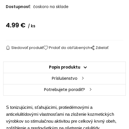
Dostupnosť:
čoskoro na sklade
4.99
€
ks
Sledovať produkt
Pridať do obľúbených
Zdielať
Popis produktu
Príslušenstvo
Potrebujete poradiť?
S tonizujúcimi, sťahujúcimi, protiedémovými a
anticelulitídovými vlastnosťami na zloženie kozmetických
výrobkov so stimulačnou aktivitou pre celkový krvný obeh,
zoštíhlenie a predovšetkým na ošetrenie celulitídy.