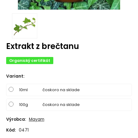
Extrakt z brečtanu
Organický certifikát
Variant
:
10ml
čoskoro na sklade
100g
čoskoro na sklade
Výrobca:
Mayam
Kód:
0471