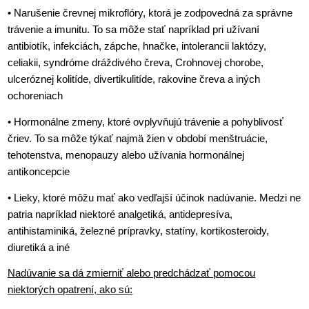
• Narušenie črevnej mikroflóry, ktorá je zodpovedná za správne
trávenie a imunitu. To sa môže stať napríklad pri užívaní
antibiotík, infekciách, zápche, hnačke, intolerancii laktózy,
celiakii, syndróme dráždivého čreva, Crohnovej chorobe,
ulceróznej kolitíde, divertikulitíde, rakovine čreva a iných
ochoreniach
• Hormonálne zmeny, ktoré ovplyvňujú trávenie a pohyblivosť
čriev. To sa môže týkať najmä žien v období menštruácie,
tehotenstva, menopauzy alebo užívania hormonálnej
antikoncepcie
• Lieky, ktoré môžu mať ako vedľajší účinok nadúvanie. Medzi ne
patria napríklad niektoré analgetiká, antidepresíva,
antihistaminiká, železné prípravky, statíny, kortikosteroidy,
diuretiká a iné
Nadúvanie sa dá zmierniť alebo predchádzať pomocou
niektorých opatrení, ako sú: