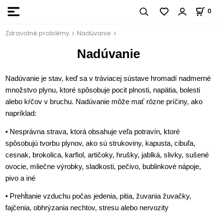
0
Zdravotné problémy
Nadúvanie
Nadúvanie
Nadúvanie je stav, keď sa v tráviacej sústave hromadí nadmerné
množstvo plynu, ktoré spôsobuje pocit plnosti, napätia, bolesti
alebo kŕčov v bruchu. Nadúvanie môže mať rôzne príčiny, ako
napríklad:
• Nesprávna strava, ktorá obsahuje veľa potravín, ktoré
spôsobujú tvorbu plynov, ako sú strukoviny, kapusta, cibuľa,
cesnak, brokolica, karfiol, artičoky, hrušky, jablká, slivky, sušené
ovocie, mliečne výrobky, sladkosti, pečivo, bublinkové nápoje,
pivo a iné
• Prehĺtanie vzduchu počas jedenia, pitia, žuvania žuvačky,
fajčenia, obhrýzania nechtov, stresu alebo nervozity