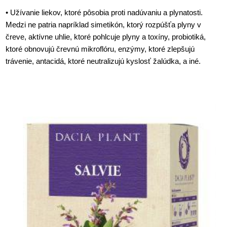
• Užívanie liekov, ktoré pôsobia proti nadúvaniu a plynatosti.
Medzi ne patria napríklad simetikón, ktorý rozpúšťa plyny v
čreve, aktívne uhlie, ktoré pohlcuje plyny a toxíny, probiotiká,
ktoré obnovujú črevnú mikroflóru, enzýmy, ktoré zlepšujú
trávenie, antacidá, ktoré neutralizujú kyslosť žalúdka, a iné.