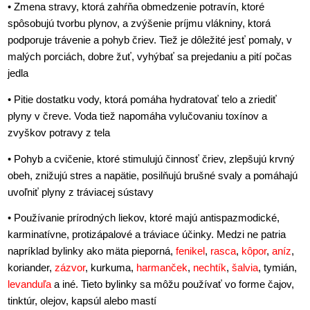
• Zmena stravy, ktorá zahŕňa obmedzenie potravín, ktoré
spôsobujú tvorbu plynov, a zvýšenie príjmu vlákniny, ktorá
podporuje trávenie a pohyb čriev. Tiež je dôležité jesť pomaly, v
malých porciách, dobre žuť, vyhýbať sa prejedaniu a pití počas
jedla
• Pitie dostatku vody, ktorá pomáha hydratovať telo a zriediť
plyny v čreve. Voda tiež napomáha vylučovaniu toxínov a
zvyškov potravy z tela
• Pohyb a cvičenie, ktoré stimulujú činnosť čriev, zlepšujú krvný
obeh, znižujú stres a napätie, posilňujú brušné svaly a pomáhajú
uvoľniť plyny z tráviacej sústavy
• Používanie prírodných liekov, ktoré majú antispazmodické,
karminatívne, protizápalové a tráviace účinky. Medzi ne patria
napríklad bylinky ako mäta pieporná,
fenikel
,
rasca
,
kôpor
,
aníz
,
koriander,
zázvor
, kurkuma,
harmanček
,
nechtík
,
šalvia
, tymián,
levanduľa
a iné. Tieto bylinky sa môžu používať vo forme čajov,
tinktúr, olejov, kapsúl alebo mastí