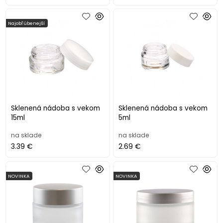
Najobľúbenejší
Sklenená nádoba s vekom
Sklenená nádoba s vekom
15ml
5ml
na sklade
na sklade
3.39 €
2.69 €
NOVINKA
NOVINKA