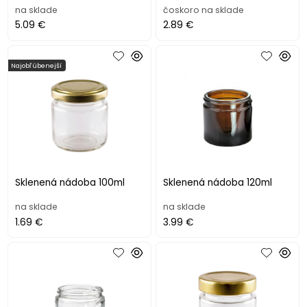
na sklade
čoskoro na sklade
5.09 €
2.89 €
Najobľúbenejší
Sklenená nádoba 100ml
Sklenená nádoba 120ml
na sklade
na sklade
1.69 €
3.99 €