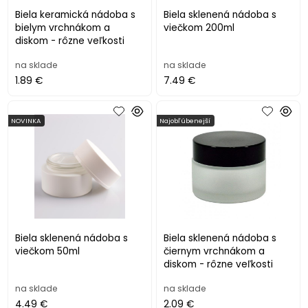
Biela keramická nádoba s
Biela sklenená nádoba s
bielym vrchnákom a
viečkom 200ml
diskom - rôzne veľkosti
na sklade
na sklade
1.89 €
7.49 €
NOVINKA
Najobľúbenejší
Biela sklenená nádoba s
Biela sklenená nádoba s
viečkom 50ml
čiernym vrchnákom a
diskom - rôzne veľkosti
na sklade
na sklade
4.49 €
2.09 €