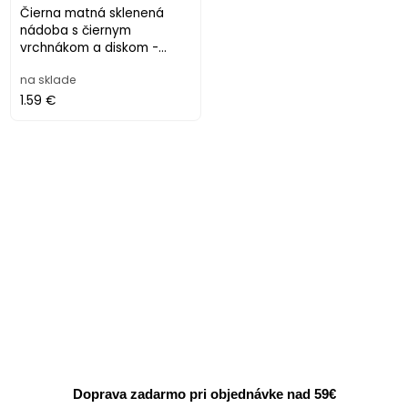
Čierna matná sklenená
nádoba s čiernym
vrchnákom a diskom -
rôzne veľkosti
na sklade
1.59 €
Doprava zadarmo pri objednávke nad 59€