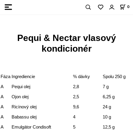
0
Pequi & Nectar vlasový
kondicionér
Fáza
Ingrediencie
% dávky
Spolu 250 g
A
Pequi olej
2,8
7 g
A
Ojon olej
2,5
6,25 g
A
Ricínový olej
9,6
24 g
A
Babassu olej
4
10 g
A
Emulgátor Condisoft
5
12,5 g