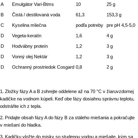
A
Emulgátor Vari-Btms
10
25 g
B
Čistá / destilovaná voda
61,3
153,3 g
C
Kyselina mliečna
podľa potreby
pre pH 4,5-5,0
D
Vegeta-keratín
1,6
4 g
D
Hodvábny proteín
1,2
3 g
D
Vonný olej Nektár
1,2
3 g
D
Ochranný prostriedok Cosgard
0,8
2 g
1. Zložky fázy A a B zohrejte oddelene až na 70 °C v žiaruvzdornej
kadičke na vodnom kúpeli. Keď obe fázy dosiahnu správnu teplotu,
odstráňte ich z tepla.
2. Pridajte obsah fázy A do fázy B za stáleho miešania a pokračujte
v miešaní do hladka.
3. Kadičku vložte do misky so studenou vodou a miešajte, kým sa