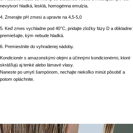
nevytvorí hladká, lesklá, homogénna emulzia.
4. Zmerajte pH zmesi a upravte na 4,5-5,0
5. Keď zmes vychladne pod 40°C, pridajte zložky fázy D a dôkladne
premiešajte, kým nebude hladká.
6. Premiestnite do vyhradenej nádoby.
Kondicionér s amazonskými olejmi a účinnými kondicionérmi, ktoré
skrášľujú aj tenké alebo lámavé vlasy.
Naneste po umytí šampónom, nechajte niekoľko minút pôsobiť a
potom opláchnite.