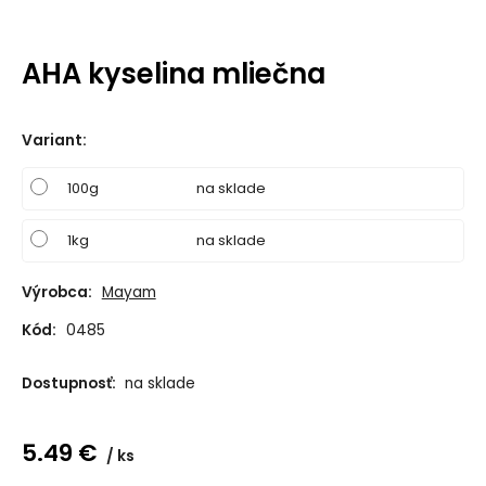
AHA kyselina mliečna
Variant
:
100g
na sklade
1kg
na sklade
Výrobca:
Mayam
Kód:
0485
Dostupnosť:
na sklade
5.49
€
ks