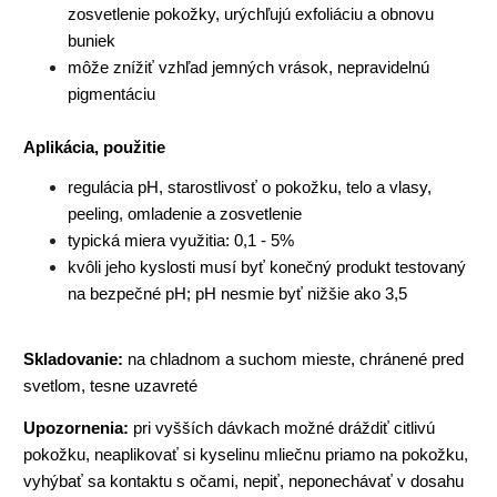
zosvetlenie pokožky, urýchľujú exfoliáciu a obnovu
buniek
môže znížiť vzhľad jemných vrások, nepravidelnú
pigmentáciu
Aplikácia, použitie
regulácia pH, starostlivosť o pokožku, telo a vlasy,
peeling, omladenie a zosvetlenie
typická miera využitia: 0,1 - 5%
kvôli jeho kyslosti musí byť konečný produkt testovaný
na bezpečné pH; pH nesmie byť nižšie ako 3,5
Skladovanie:
na chladnom a suchom mieste, chránené pred
svetlom, tesne uzavreté
Upozornenia:
pri vyšších dávkach možné dráždiť citlivú
pokožku, neaplikovať si kyselinu mliečnu priamo na pokožku,
vyhýbať sa kontaktu s očami, nepiť, neponechávať v dosahu