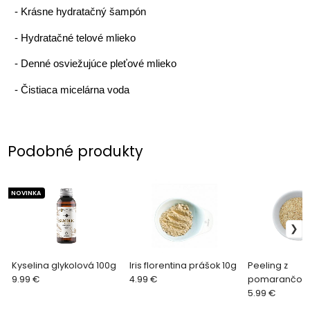
-
Krásne hydratačný šampón
-
Hydratačné telové mlieko
-
Denné osviežujúce pleťové mlieko
-
Čistiaca micelárna voda
Podobné produkty
NOVINKA
Kyselina glykolová 100g
Iris florentina prášok 10g
Peeling z
9.99 €
4.99 €
pomarančovej
5.99 €