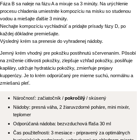
Fáza B sa naleje na fázu A a mixuje sa 3 minúty. Na urýchlenie
procesu chladenia umiestnite kompozíciu na misku so studenou
vodou a miešajte ďalšie 3 minúty.
Nechajte kompozíciu vychladnúť a pridajte prísady fázy D, po
každej dôkladne premiešajte.
Výsledný krém sa prenesie do vyhradenej nádoby.
Jemný krém vhodný pre pokožku postihnutú sčervenaním. Pôsobí
na zníženie citlivosti pokožky, zlepšuje vzhľad pokožky, posilňuje
kapiláry, udržuje hydratáciu pokožky, zmierňuje prejavy
kupperózy. Je to krém odporúčaný pre mierne suchú, normálnu a
zmiešanú pleť.
Náročnosť: začiatočník /
pokročilý
/ skúsený
Nádoby: presná váha, 2 žiaruvzdorné poháre, mini mixér,
teplomer
Odporúčaná nádoba: bezvzduchová fľaša 30 ml
Čas použiteľnosti: 3 mesiace - pripravený za optimálnych