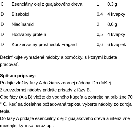
C
Esenciálny olej z guajakového dreva
1
0,3 g
D
Bisabolol
0,4
4 kvapky
D
Niacínamid
2
0,6 g
D
Hodvábny proteín
0,5
4 kvapky
D
Konzervačný prostriedok Fragard
0,6
6 kvapiek
Dezinfikujte vyhradené nádoby a pomôcky, s ktorými budete
pracovať.
Spôsob prípravy:
Pridajte zložky fázy A do žiaruvzdornej nádoby. Do ďalšej
žiaruvzdornej nádoby pridajte prísady z fázy B.
Obe fázy (A a B) vložte do vodného kúpeľa a zohrejte na približne 70
° C. Keď sa dosiahne požadovaná teplota, vyberte nádoby zo zdroja
tepla.
Do fázy A pridajte esenciálny olej z guajakového dreva a intenzívne
miešajte, kým sa neroztopí.