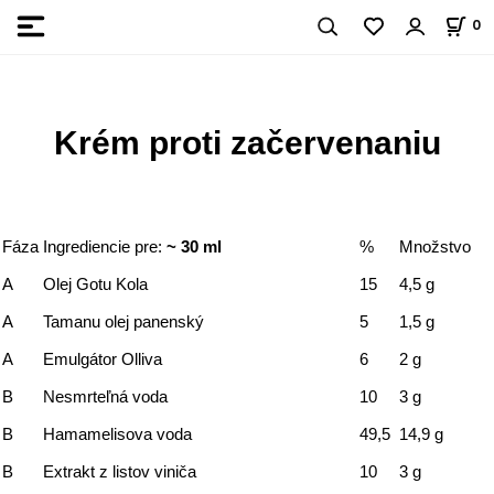
0
Krém proti začervenaniu
Fáza
Ingrediencie pre:
~ 30 ml
%
Množstvo
A
Olej Gotu Kola
15
4,5 g
A
Tamanu olej panenský
5
1,5 g
A
Emulgátor Olliva
6
2 g
B
Nesmrteľná voda
10
3 g
B
Hamamelisova voda
49,5
14,9 g
B
Extrakt z listov viniča
10
3 g