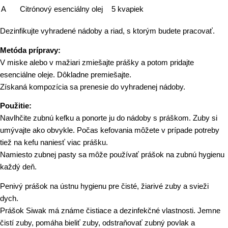
A
Citrónový esenciálny olej
5 kvapiek
Dezinfikujte vyhradené nádoby a riad, s ktorým budete pracovať.
Metóda prípravy:
V miske alebo v mažiari zmiešajte prášky a potom pridajte
esenciálne oleje. Dôkladne premiešajte.
Získaná kompozícia sa prenesie do vyhradenej nádoby.
Použitie:
Navlhčite zubnú kefku a ponorte ju do nádoby s práškom. Zuby si
umývajte ako obvykle. Počas kefovania môžete v prípade potreby
tiež na kefu naniesť viac prášku.
Namiesto zubnej pasty sa môže používať prášok na zubnú hygienu
každý deň.
Penivý prášok na ústnu hygienu pre čisté, žiarivé zuby a svieži
dych.
Prášok Siwak má známe čistiace a dezinfekčné vlastnosti. Jemne
čistí zuby, pomáha bieliť zuby, odstraňovať zubný povlak a