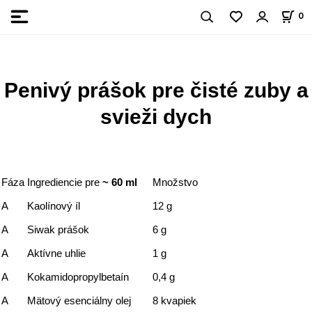
0
Penivý prášok pre čisté zuby a
svieži dych
Fáza
Ingrediencie pre
~ 60 ml
Množstvo
A
Kaolínový íl
12 g
A
Siwak prášok
6 g
A
Aktívne uhlie
1 g
A
Kokamidopropylbetaín
0,4 g
A
Mätový esenciálny olej
8 kvapiek