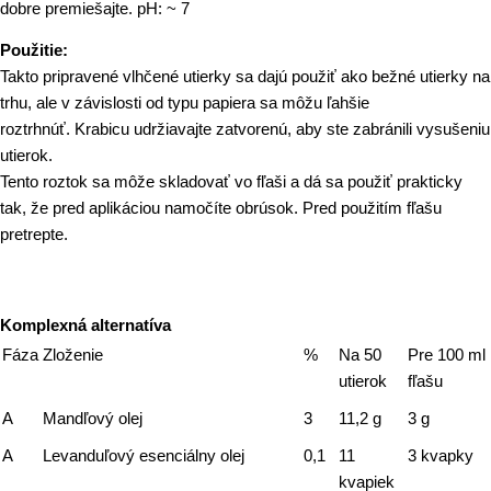
dobre premiešajte. pH: ~ 7
Použitie:
Takto pripravené vlhčené utierky sa dajú použiť ako bežné utierky na
trhu, ale v závislosti od typu papiera sa môžu ľahšie
roztrhnúť. Krabicu udržiavajte zatvorenú, aby ste zabránili vysušeniu
utierok.
Tento roztok sa môže skladovať vo fľaši a dá sa použiť prakticky
tak, že pred aplikáciou namočíte obrúsok. Pred použitím fľašu
pretrepte.
Komplexná alternatíva
Fáza
Zloženie
%
Na 50
Pre 100 ml
utierok
fľašu
A
Mandľový olej
3
11,2 g
3 g
A
Levanduľový esenciálny olej
0,1
11
3 kvapky
kvapiek