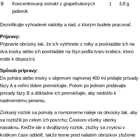
B
Koncentrovaný extrakt z grapefruitových
1
3,8 g
jadierok
Dezinfikujte vyhradené nádoby a riad, s ktorým budete pracovať.
Prípravy:
Pripravte obrúsky tak, že ich vytrhnete z rolky a poskladáte ich na
dva kúsky alebo ich poskladáte na štyri podľa tvaru krabice, ktorú
máte k dispozícii.
Spôsob prípravy:
Do pohára alebo misky s objemom najmenej 400 ml pridajte prísady
fázy A a veľmi dobre premiešajte. Potom po jednom pridávajte
prísady fázy B a dôkladne ich premiešajte, aby nedošlo k
nadmernému peneniu.
Získaný roztok sa pomaly a rovnomerne naleje na obrúsky tak, aby
sa rozložili po celom ich povrchu; Čoskoro všetky utierky
nasiaknu. Keďže ide o dvojfázový roztok, zložky sa zvyknú v
krátkom čase oddeliť, takže tesne pred naliatím obrúskov zloženie