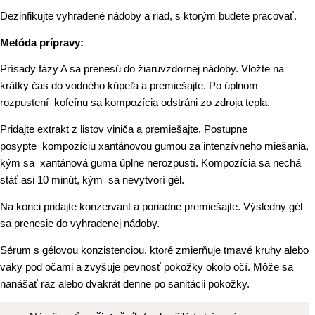
Dezinfikujte vyhradené nádoby a riad, s ktorým budete pracovať.
Metóda prípravy:
Prísady fázy A sa prenesú do žiaruvzdornej nádoby. Vložte na
krátky čas do vodného kúpeľa a premiešajte. Po úplnom
rozpustení kofeínu sa kompozícia odstráni zo zdroja tepla.
Pridajte extrakt z listov viniča a premiešajte. Postupne
posypte kompozíciu xantánovou gumou za intenzívneho miešania,
kým sa xantánová guma úplne nerozpustí. Kompozícia sa nechá
stáť asi 10 minút, kým sa nevytvorí gél.
Na konci pridajte konzervant a poriadne premiešajte. Výsledný gél
sa prenesie do vyhradenej nádoby.
Sérum s gélovou konzistenciou, ktoré zmierňuje tmavé kruhy alebo
vaky pod očami a zvyšuje pevnosť pokožky okolo očí. Môže sa
nanášať raz alebo dvakrát denne po sanitácii pokožky.