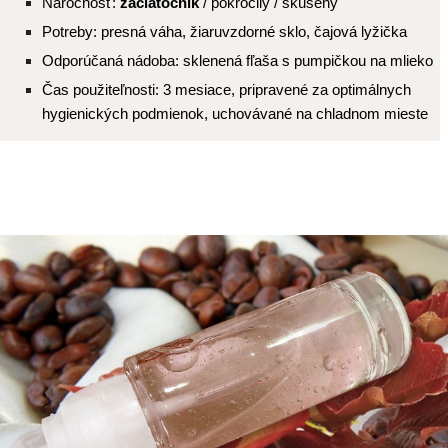
Náročnosť:
začiatočník
/ pokročilý / skúsený
Potreby: presná váha, žiaruvzdorné sklo, čajová lyžička
Odporúčaná nádoba: sklenená fľaša s pumpičkou na mlieko
Čas použiteľnosti: 3 mesiace, pripravené za optimálnych
hygienických podmienok, uchovávané na chladnom mieste