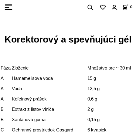
0
Korektorový a spevňujúci gél
Fáza
Zloženie
Množstvo pre ~ 30 ml
A
Hamamelisova voda
15 g
A
Voda
12,5 g
A
Kofeínový prášok
0,6 g
B
Extrakt z listov viniča
2 g
B
Xantánová guma
0,15 g
C
Ochranný prostriedok Cosgard
6 kvapiek