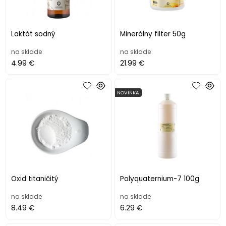
Laktát sodný
Minerálny filter 50g
na sklade
na sklade
4.99 €
21.99 €
NOVINKA
Oxid titaničitý
Polyquaternium-7 100g
na sklade
na sklade
8.49 €
6.29 €