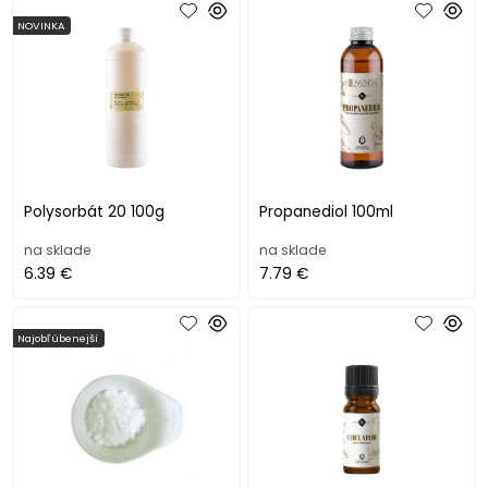
NOVINKA
Polysorbát 20 100g
Propanediol 100ml
na sklade
na sklade
6.39 €
7.79 €
Najobľúbenejší