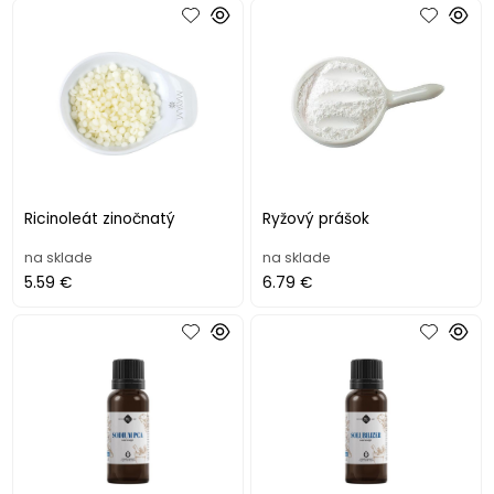
Ricinoleát zinočnatý
Ryžový prášok
na sklade
na sklade
5.59 €
6.79 €