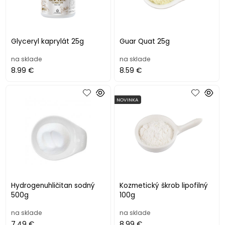
Glyceryl kaprylát 25g
Guar Quat 25g
na sklade
na sklade
8.99 €
8.59 €
NOVINKA
Hydrogenuhličitan sodný
Kozmetický škrob lipofilný
500g
100g
na sklade
na sklade
7.49 €
8.99 €