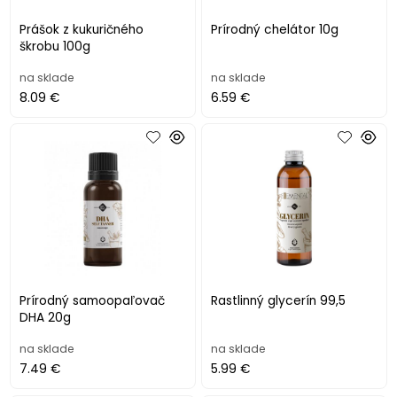
Prášok z kukuričného
Prírodný chelátor 10g
škrobu 100g
na sklade
na sklade
8.09 €
6.59 €
Prírodný samoopaľovač
Rastlinný glycerín 99,5
DHA 20g
na sklade
na sklade
7.49 €
5.99 €