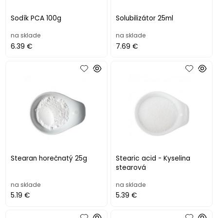
Sodík PCA 100g
Solubilizátor 25ml
na sklade
na sklade
6.39 €
7.69 €
Stearan horečnatý 25g
Stearic acid - Kyselina
stearová
na sklade
na sklade
5.19 €
5.39 €