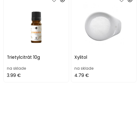
Trietylcitrát 10g
Xylitol
na sklade
na sklade
3.99 €
4.79 €