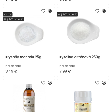
AKCIA
Najobľúbenejší
Najobľúbenejší
Kryštály mentolu 25g
Kyselina citrónová 250g
na sklade
na sklade
8.49 €
7.99 €