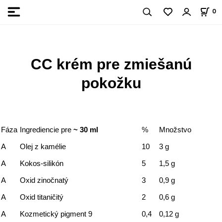
0
CC krém pre zmiešanú
pokožku
Fáza
Ingrediencie pre
~ 30
ml
%
Množstvo
A
Olej z kamélie
10
3 g
A
Kokos-silikón
5
1,5 g
A
Oxid zinočnatý
3
0,9 g
A
Oxid titaničitý
2
0,6 g
A
Kozmetický pigment 9
0,4
0,12 g