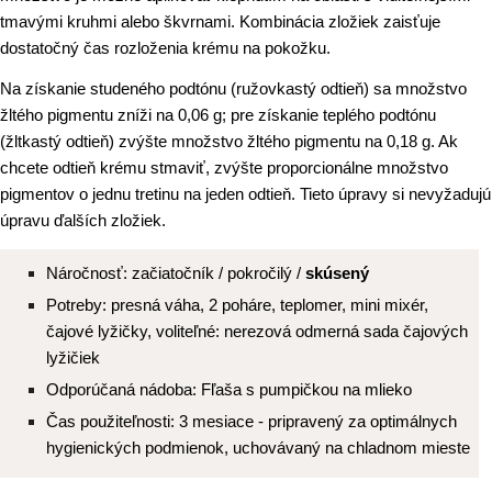
tmavými kruhmi alebo škvrnami. Kombinácia zložiek zaisťuje
dostatočný čas rozloženia krému na pokožku.
Na získanie studeného podtónu (ružovkastý odtieň) sa množstvo
žltého pigmentu zníži na 0,06 g; pre získanie teplého podtónu
(žltkastý odtieň) zvýšte množstvo žltého pigmentu na 0,18 g. Ak
chcete odtieň krému stmaviť, zvýšte proporcionálne množstvo
pigmentov o jednu tretinu na jeden odtieň. Tieto úpravy si nevyžadujú
úpravu ďalších zložiek.
Náročnosť: začiatočník / pokročilý /
skúsený
Potreby: presná váha, 2 poháre, teplomer, mini mixér,
čajové lyžičky, voliteľné: nerezová odmerná sada čajových
lyžičiek
Odporúčaná nádoba: Fľaša s pumpičkou na mlieko
Čas použiteľnosti: 3 mesiace - pripravený za optimálnych
hygienických podmienok, uchovávaný na chladnom mieste