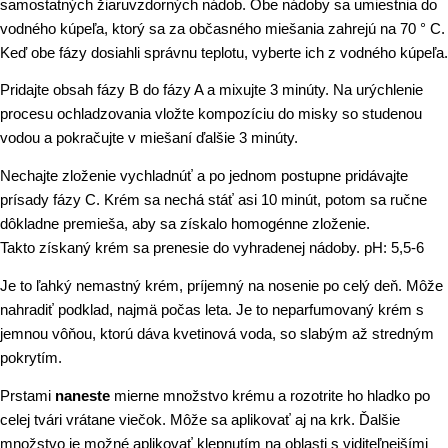
samostatných žiaruvzdorných nádob. Obe nádoby sa umiestnia do
vodného kúpeľa, ktorý sa za občasného miešania zahrejú na 70 ° C.
Keď obe fázy dosiahli správnu teplotu, vyberte ich z vodného kúpeľa.
Pridajte obsah fázy B do fázy A a mixujte 3 minúty. Na urýchlenie
procesu ochladzovania vložte kompozíciu do misky so studenou
vodou a pokračujte v miešaní ďalšie 3 minúty.
Nechajte zloženie vychladnúť a po jednom postupne pridávajte
prísady fázy C. Krém sa nechá stáť asi 10 minút, potom sa ručne
dôkladne premieša, aby sa získalo homogénne zloženie.
Takto získaný krém sa prenesie do vyhradenej nádoby. pH: 5,5-6
Je to ľahký nemastný krém, príjemný na nosenie po celý deň. Môže
nahradiť podklad, najmä počas leta. Je to neparfumovaný krém s
jemnou vôňou, ktorú dáva kvetinová voda, so slabým až stredným
pokrytím.
Prstami
naneste
mierne množstvo krému a rozotrite ho hladko po
celej tvári vrátane viečok. Môže sa aplikovať aj na krk. Ďalšie
množstvo je možné aplikovať klepnutím na oblasti s viditeľnejšími