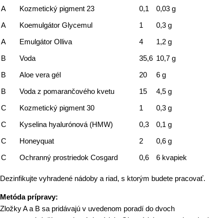
A
Kozmetický pigment 23
0,1
0,03 g
A
Koemulgátor Glycemul
1
0,3 g
A
Emulgátor Olliva
4
1,2 g
B
Voda
35,6
10,7 g
B
Aloe vera gél
20
6 g
B
Voda z pomarančového kvetu
15
4,5 g
C
Kozmetický pigment 30
1
0,3 g
C
Kyselina hyalurónová (HMW)
0,3
0,1 g
C
Honeyquat
2
0,6 g
C
Ochranný prostriedok Cosgard
0,6
6 kvapiek
Dezinfikujte vyhradené nádoby a riad, s ktorým budete pracovať.
Metóda prípravy:
Zložky A a B sa pridávajú v uvedenom poradí do dvoch