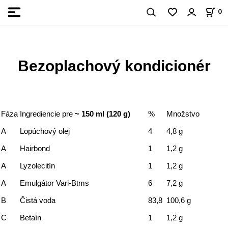
0
Bezoplachový kondicionér
Fáza
Ingrediencie pre
~ 150 ml (120 g)
%
Množstvo
A
Lopúchový olej
4
4,8 g
A
Hairbond
1
1,2 g
A
Lyzolecitín
1
1,2 g
A
Emulgátor Vari-Btms
6
7,2 g
B
Čistá voda
83,8
100,6 g
C
Betaín
1
1,2 g