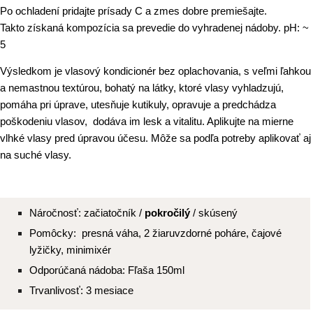
Po ochladení pridajte prísady C a zmes dobre premiešajte.
Takto získaná kompozícia sa prevedie do vyhradenej nádoby. pH: ~
5
Výsledkom je vlasový kondicionér bez oplachovania, s veľmi ľahkou
a nemastnou textúrou, bohatý na látky, ktoré vlasy vyhladzujú,
pomáha pri úprave, utesňuje kutikuly, opravuje a predchádza
poškodeniu vlasov, dodáva im lesk a vitalitu. Aplikujte na mierne
vlhké vlasy pred úpravou účesu. Môže sa podľa potreby aplikovať aj
na suché vlasy.
Náročnosť: začiatočník /
pokročilý
/ skúsený
Pomôcky: presná váha, 2 žiaruvzdorné poháre, čajové
lyžičky, minimixér
Odporúčaná nádoba: Fľaša 150ml
Trvanlivosť: 3 mesiace