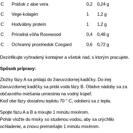
C
Prášok z aloe vera
0,2
0,24 g
C
Vege-kolagén
1
1,2 g
C
Hodvábny proteín
1
1,2 g
C
Prírodná vôňa Rosewood
0,4
0,48 g
C
Ochranný prostriedok Cosgard
0,6
0,72 g
Dezinfikujte vyhradený kontajner a všetok riad, s ktorým pracujete.
Spôsob prípravy:
Zložky fázy A sa pridajú do žiaruvzdornej kadičky. Do inej
žiaruvzdornej kadičky sa pridá voda fázy B. Obidve nádoby sa za
občasného miešania umiestnia na vodný kúpeľ.
Keď obe fázy dosiahnu teplotu 70 ° C, odoberú sa z tepla.
Spojte fázu A a B a mixujte 1 minútu mixérom.
Pohár vložte do misky so studenou vodou, aby sa urýchlilo
ochladenie, a znovu premiešajte 1 minútu mixérom.