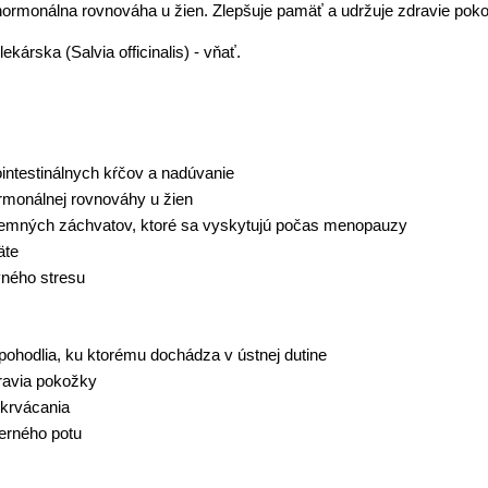
ormonálna rovnováha u žien. Zlepšuje pamäť a udržuje zdravie pokožk
lekárska (Salvia officinalis) - vňať.
ointestinálnych kŕčov a nadúvanie
ormonálnej rovnováhy u žien
íjemných záchvatov, ktoré sa vyskytujú počas menopauzy
äte
vného stresu
pohodlia, ku ktorému dochádza v ústnej dutine
dravia pokožky
a krvácania
erného potu