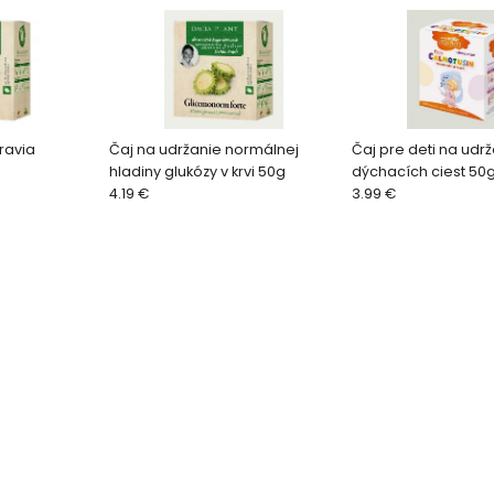
ravia
Čaj na udržanie normálnej
Čaj pre deti na udr
hladiny glukózy v krvi 50g
dýchacích ciest 50
4.19 €
3.99 €