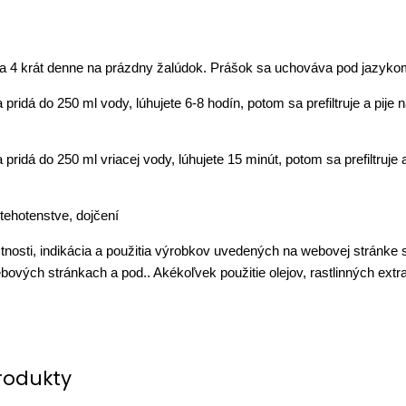
čka 4 krát denne na prázdny žalúdok. Prášok sa uchováva pod jazyko
sa pridá do 250 ml vody, lúhujete 6-8 hodín, potom sa prefiltruje a p
sa pridá do 250 ml vriacej vody, lúhujete 15 minút, potom sa prefiltruj
 tehotenstve, dojčení
stnosti, indikácia a použitia výrobkov uvedených na webovej stránke 
bových stránkach a pod.. Akékoľvek použitie olejov, rastlinných extr
rodukty