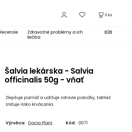
0
ks
Recenzie
Zdravotné problémy a ich
B2B
liečba
Šalvia lekárska - Salvia
officinalis 50g - vňať
Zlepšuje pamäť a udržuje zdravie pokožky, taktiež
znižuje riziko krvácania.
Výrobca:
Dacia Plant
Kód:
0071