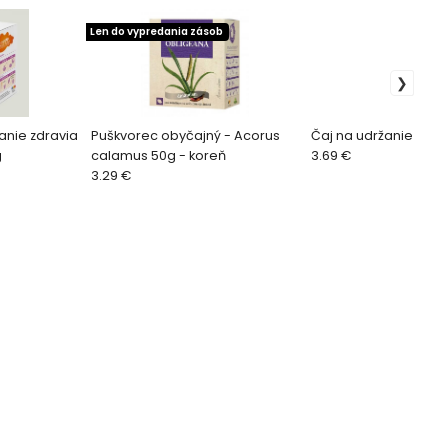
Len do vypredania zásob
žanie zdravia
Puškvorec obyčajný - Acorus
Čaj na udržanie zdrav
g
calamus 50g - koreň
3.69 €
3.29 €