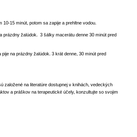
m 10-15 minút, potom sa zapije a prehltne vodou.
ije na prázdny žalúdok. 3 šálky macerátu denne 30 minút pred
e a pije na prázdny žalúdok. 3 krát denne, 30 minút pred
sú založené na literatúre dostupnej v knihách, vedeckých
aktov a práškov na terapeutické účely, konzultujte so svojim