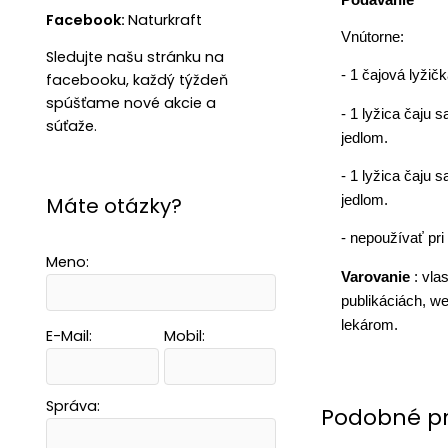
Facebook:
Naturkraft
Vnútorne:
Sledujte našu stránku na
- 1 čajová lyži
facebooku, každý týždeň
spúšťame nové akcie a
- 1 lyžica čaju 
súťaže.
jedlom.
- 1 lyžica čaju 
jedlom.
Máte otázky?
- nepoužívať pri
Meno:
Varovanie
: vla
publikáciách, we
lekárom.
E-Mail:
Mobil:
Správa:
Podobné p