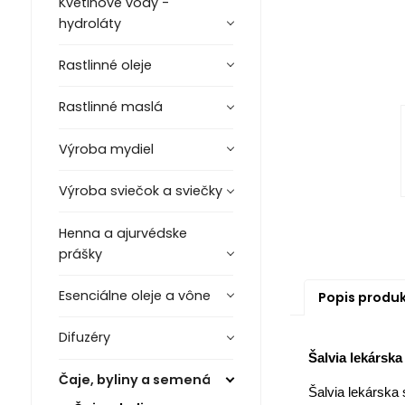
Kvetinové vody -
hydroláty
Rastlinné oleje
Rastlinné maslá
Výroba mydiel
Výroba sviečok a sviečky
Henna a ajurvédske
prášky
Esenciálne oleje a vône
Popis produ
Difuzéry
Šalvia lekárska 
Čaje, byliny a semená
Šalvia lekárska