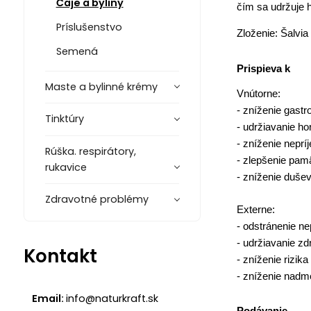
Čaje a byliny
čím sa udržuje h
Príslušenstvo
Zloženie: Šalvia 
Semená
Prispieva k
Maste a bylinné krémy
Vnútorne:
- zníženie gastr
Tinktúry
- udržiavanie h
- zníženie nepr
Rúška. respirátory,
- zlepšenie pam
rukavice
- zníženie duše
Zdravotné problémy
Externe:
- odstránenie ne
- udržiavanie z
Kontakt
- zníženie rizik
- zníženie nadm
Email:
info@naturkraft.sk
Podávanie