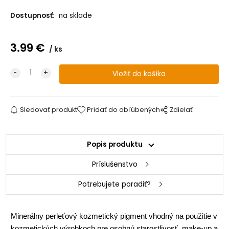
Dostupnosť:
na sklade
3.99
€
ks
Sledovať produkt
Pridať do obľúbených
Zdielať
Popis produktu
Príslušenstvo
Potrebujete poradiť?
Minerálny perleťový kozmetický pigment vhodný na použitie v
kozmetických výrobkoch pre osobnú starostlivosť, make-up a