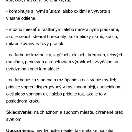
- kombinujte s inými sľudami alebo oxidmi a vytvorte si
vlastné odtiene
- možno miešať s rastlinnými alebo minerálnymi práškami,
ako je sericit, stearát horečnatý, kozmetický škrob, kaolín,
mikronizovaný ryžový prášok
- na farbenie kozmetiky, v géloch, olejoch, krémoch, telových
maslách, penových a kúpeľových výrobkoch; zvyčajne sa
uvádza na konci formulácie
- na farbenie za studena a roztápanie a nalievanie mydiel;
pridajte vopred dispergovaný v rastlinnom oleji, esenciálnom
oleji alebo vonnom oleji alebo pridajte tak, ako je to v
poslednom kroku
Skladovanie:
na chladnom a suchom mieste, chránené pred
svetlom
Upozornenia:
nevdychujte, nepite, kozmetické použitie