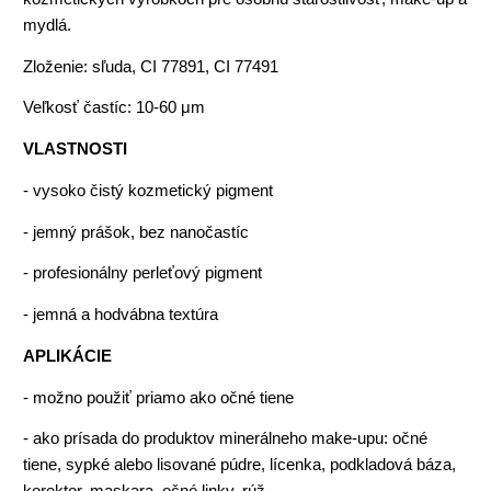
mydlá.
Zloženie: sľuda, CI 77891, CI 77491
Veľkosť častíc: 10-60 μm
VLASTNOSTI
- vysoko čistý kozmetický pigment
- jemný prášok, bez nanočastíc
- profesionálny perleťový pigment
- jemná a hodvábna textúra
APLIKÁCIE
- možno použiť priamo ako očné tiene
- ako prísada do produktov minerálneho make-upu: očné
tiene, sypké alebo lisované púdre, lícenka, podkladová báza,
korektor, maskara, očné linky, rúž