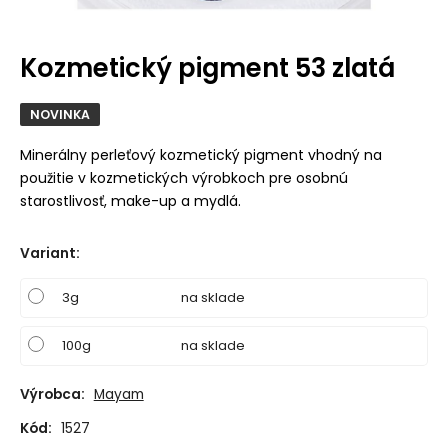
Kozmetický pigment 53 zlatá
NOVINKA
Minerálny perleťový kozmetický pigment vhodný na
použitie v kozmetických výrobkoch pre osobnú
starostlivosť, make-up a mydlá.
Variant
:
3g
na sklade
100g
na sklade
Výrobca:
Mayam
Kód:
1527