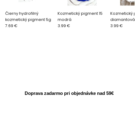
Čierny hydrofilný
Kozmetický pigment 15
Kozmetický p
kozmetický pigment 5g
modrá
diamantová
7.69 €
3.99 €
3.99 €
Doprava zadarmo pri objednávke nad 59€