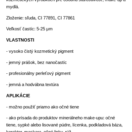
mydlá.
Zloženie: sľuda, CI 77891, CI 77861
Veľkosť častíc: 5-25 μm
VLASTNOSTI
- vysoko čistý kozmetický pigment
- jemný prášok, bez nanočastíc
- profesionálny perleťový pigment
- jemná a hodvábna textúra
APLIKÁCIE
- možno použiť priamo ako očné tiene
- ako prísada do produktov minerálneho make-upu: očné
tiene, sypké alebo lisované púdre, lícenka, podkladová báza,
korektor, maskara, očné linky, rúž