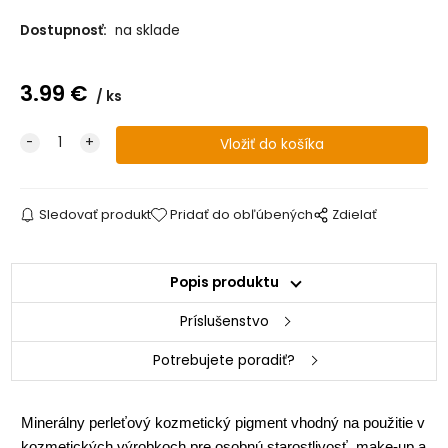
Dostupnosť:
na sklade
3.99
€
ks
Sledovať produkt
Pridať do obľúbených
Zdielať
Popis produktu
Príslušenstvo
Potrebujete poradiť?
Minerálny perleťový kozmetický pigment vhodný na použitie v
kozmetických výrobkoch pre osobnú starostlivosť, make-up a