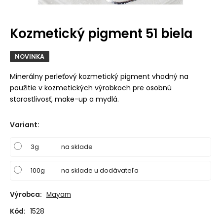
Kozmetický pigment 51 biela
NOVINKA
Minerálny perleťový kozmetický pigment vhodný na
použitie v kozmetických výrobkoch pre osobnú
starostlivosť, make-up a mydlá.
Variant
:
3g
na sklade
100g
na sklade u dodávateľa
Výrobca:
Mayam
Kód:
1528