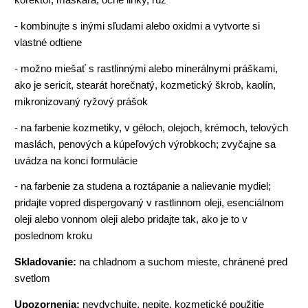
- kombinujte s inými sľudami alebo oxidmi a vytvorte si
vlastné odtiene
- možno miešať s rastlinnými alebo minerálnymi práškami,
ako je sericit, stearát horečnatý, kozmetický škrob, kaolín,
mikronizovaný ryžový prášok
- na farbenie kozmetiky, v géloch, olejoch, krémoch, telových
maslách, penových a kúpeľových výrobkoch; zvyčajne sa
uvádza na konci formulácie
- na farbenie za studena a roztápanie a nalievanie mydiel;
pridajte vopred dispergovaný v rastlinnom oleji, esenciálnom
oleji alebo vonnom oleji alebo pridajte tak, ako je to v
poslednom kroku
Skladovanie:
na chladnom a suchom mieste, chránené pred
svetlom
Upozornenia:
nevdychujte, nepite, kozmetické použitie