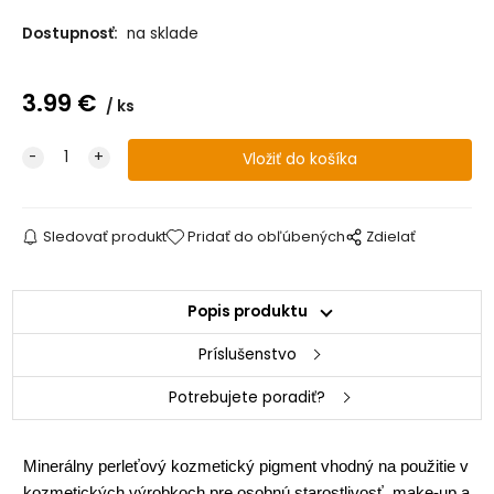
Dostupnosť:
na sklade
3.99
€
ks
Sledovať produkt
Pridať do obľúbených
Zdielať
Popis produktu
Príslušenstvo
Potrebujete poradiť?
Minerálny perleťový kozmetický pigment vhodný na použitie v
kozmetických výrobkoch pre osobnú starostlivosť, make-up a