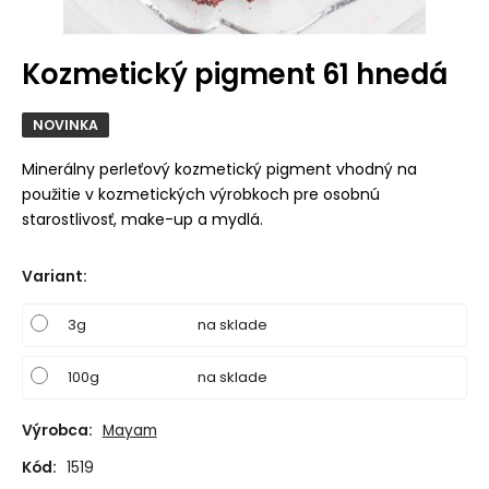
Kozmetický pigment 61 hnedá
NOVINKA
Minerálny perleťový kozmetický pigment vhodný na
použitie v kozmetických výrobkoch pre osobnú
starostlivosť, make-up a mydlá.
Variant
:
3g
na sklade
100g
na sklade
Výrobca:
Mayam
Kód:
1519