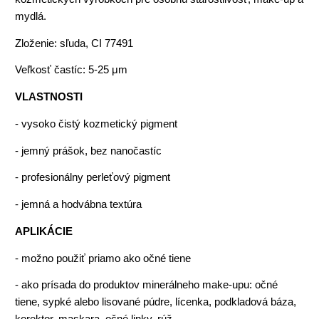
mydlá.
Zloženie: sľuda, CI 77491
Veľkosť častíc: 5-25 μm
VLASTNOSTI
- vysoko čistý kozmetický pigment
- jemný prášok, bez nanočastíc
- profesionálny perleťový pigment
- jemná a hodvábna textúra
APLIKÁCIE
- možno použiť priamo ako očné tiene
- ako prísada do produktov minerálneho make-upu: očné
tiene, sypké alebo lisované púdre, lícenka, podkladová báza,
korektor, maskara, očné linky, rúž