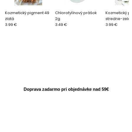
Kozmetický pigment 49
Chlorofylínový prášok
Kozmetický pi
zlatá
2g
stredne-zele
3.99 €
3.49 €
3.99 €
Doprava zadarmo pri objednávke nad 59€