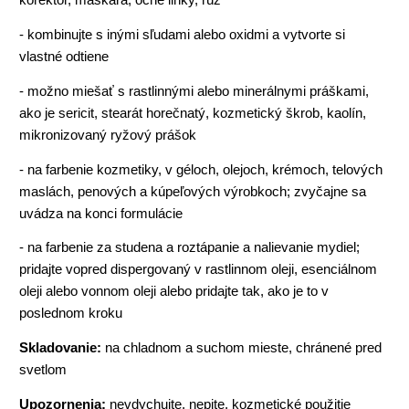
- kombinujte s inými sľudami alebo oxidmi a vytvorte si
vlastné odtiene
- možno miešať s rastlinnými alebo minerálnymi práškami,
ako je sericit, stearát horečnatý, kozmetický škrob, kaolín,
mikronizovaný ryžový prášok
- na farbenie kozmetiky, v géloch, olejoch, krémoch, telových
maslách, penových a kúpeľových výrobkoch; zvyčajne sa
uvádza na konci formulácie
- na farbenie za studena a roztápanie a nalievanie mydiel;
pridajte vopred dispergovaný v rastlinnom oleji, esenciálnom
oleji alebo vonnom oleji alebo pridajte tak, ako je to v
poslednom kroku
Skladovanie:
na chladnom a suchom mieste, chránené pred
svetlom
Upozornenia:
nevdychujte, nepite, kozmetické použitie