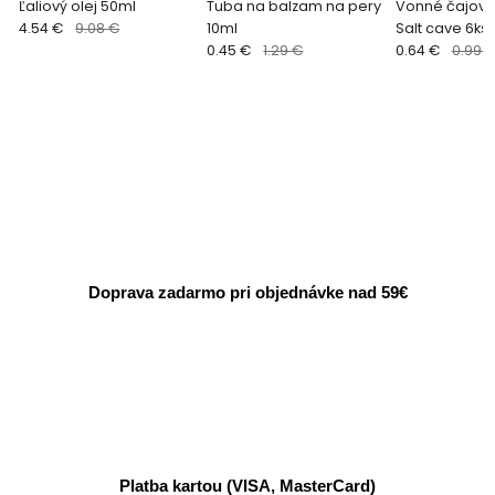
Ľaliový olej 50ml
Tuba na balzam na pery
Vonné čajové
4.54 €
9.08 €
10ml
Salt cave 6ks
0.45 €
1.29 €
0.64 €
0.99 
Doprava zadarmo pri objednávke nad 59€
Platba kartou (VISA, MasterCard)