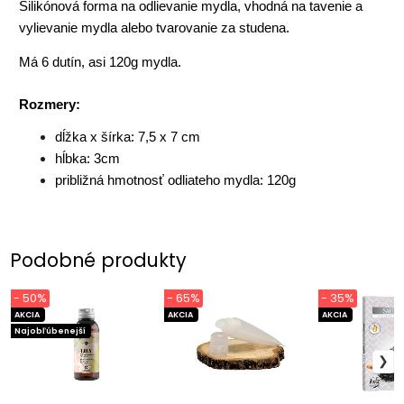
Silikónová forma na odlievanie mydla, vhodná na tavenie a
vylievanie mydla alebo tvarovanie za studena.
Má 6 dutín, asi 120g mydla.
Rozmery:
dĺžka x šírka: 7,5 x 7 cm
hĺbka: 3cm
približná hmotnosť odliateho mydla: 120g
Podobné produkty
- 50%
- 65%
- 35%
AKCIA
AKCIA
AKCIA
Najobľúbenejší