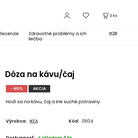
0
ks
Recenzie
Zdravotné problémy a ich
B2B
liečba
Dóza na kávu/čaj
- 65%
AKCIA
Hodí sa na kávu, čaj a iné suché potraviny.
Výrobca:
IKEA
Kód:
0604
Dostupnosť:
skladom 4 ks