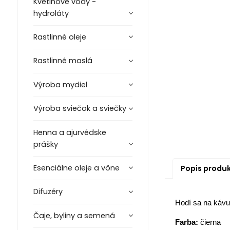
Kvetinové vody -
hydroláty
Rastlinné oleje
Rastlinné maslá
Výroba mydiel
Výroba sviečok a sviečky
Henna a ajurvédske
prášky
Esenciálne oleje a vône
Popis produ
Difuzéry
Hodí sa na kávu,
Čaje, byliny a semená
Farba:
čierna