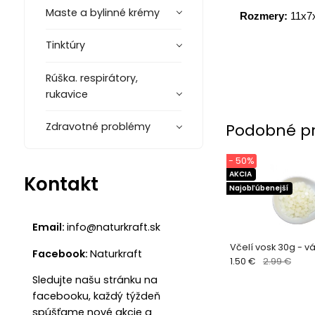
Maste a bylinné krémy
Rozmery:
11x7
Tinktúry
Rúška. respirátory,
rukavice
Podobné p
Zdravotné problémy
- 50%
AKCIA
Kontakt
Najobľúbenejší
Email:
info@naturkraft.sk
Včelí vosk 30g - v
Facebook:
Naturkraft
1.50 €
2.99 €
Sledujte našu stránku na
facebooku, každý týždeň
spúšťame nové akcie a