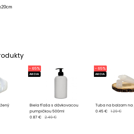
x20cm
rodukty
- 65%
- 65%
AKCIA
AKCIA
ážený
Biela fľaša s dávkovacou
Tuba na balzam na 
pumpičkou 500ml
0.45 €
1.29 €
0.87 €
2.49 €