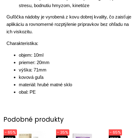
stresu, bodnutiu hmyzom, kinetóze
Guľôčka nádoby je vyrobená z kovu dobrej kvality, čo zaisťuje
aplikáciu a rovnomerné rozptýlenie prípravkov bez ohľadu na
ich viskozitu.
Charakteristika:
objem: 10ml
priemer: 20mm
výška: 71mm
kovová guľa
materiál: hrubé matné sklo
obal: PE
Podobné produkty
- 65%
- 35%
- 65%
AKCIA
AKCIA
AKCIA