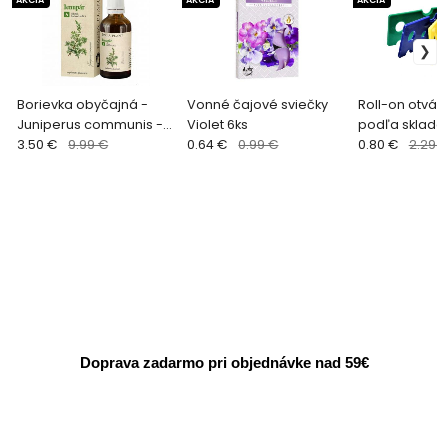
Borievka obyčajná -
Vonné čajové sviečky
Roll-on otvár
Juniperus communis -
Violet 6ks
podľa sklado
tinktúra 50ml
3.50 €
9.99 €
0.64 €
0.99 €
dostupnosti
0.80 €
2.29 
Doprava zadarmo pri objednávke nad 59€