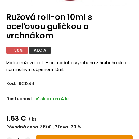
Ružová roll-on 10ml s
oceľovou guličkou a
vrchnákom
- 30%
AKCIA
Matná ružová roll - on nádoba vyrobená z hrubého skla s
nominálnym objemom 10ml.
Kód:
RC1294
Dostupnosť:
skladom 4 ks
1.53
€
ks
Pôvodná cena
2.19
€
Zľava
30
%