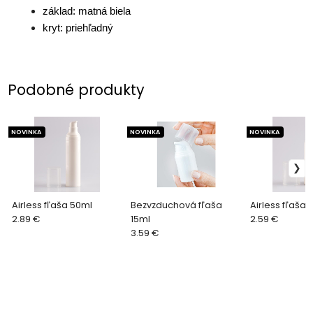
základ: matná biela
kryt: priehľadný
Podobné produkty
NOVINKA
NOVINKA
NOVINKA
Airless fľaša 50ml
Bezvzduchová fľaša
Airless fľaša 
2.89 €
15ml
2.59 €
3.59 €