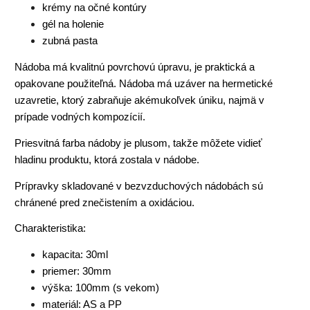
krémy na očné kontúry
gél na holenie
zubná pasta
Nádoba má kvalitnú povrchovú úpravu, je praktická a
opakovane použiteľná. Nádoba má uzáver na hermetické
uzavretie, ktorý zabraňuje akémukoľvek úniku, najmä v
prípade vodných kompozícií.
Priesvitná farba nádoby je plusom, takže môžete vidieť
hladinu produktu, ktorá zostala v nádobe.
Prípravky skladované v bezvzduchových nádobách sú
chránené pred znečistením a oxidáciou.
Charakteristika:
kapacita: 30ml
priemer: 30mm
výška: 100mm (s vekom)
materiál: AS a PP