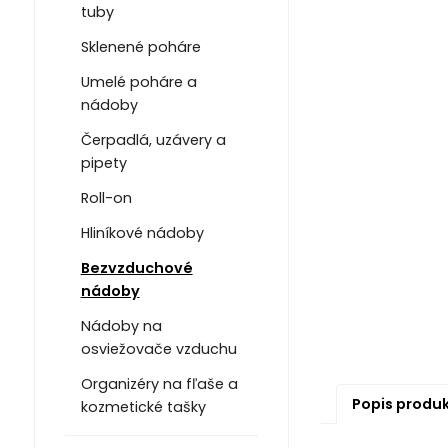
tuby
Sklenené poháre
Umelé poháre a
nádoby
Čerpadlá, uzávery a
pipety
Roll-on
Hliníkové nádoby
Bezvzduchové
nádoby
Nádoby na
osviežovače vzduchu
Organizéry na fľaše a
Popis produ
kozmetické tašky