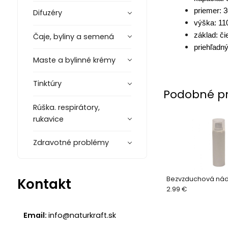
priemer:
Difuzéry
výška: 1
základ: či
Čaje, byliny a semená
priehľadný
Maste a bylinné krémy
Tinktúry
Podobné p
Rúška. respirátory,
rukavice
Zdravotné problémy
Bezvzduchová ná
Kontakt
2.99 €
Email:
info@naturkraft.sk