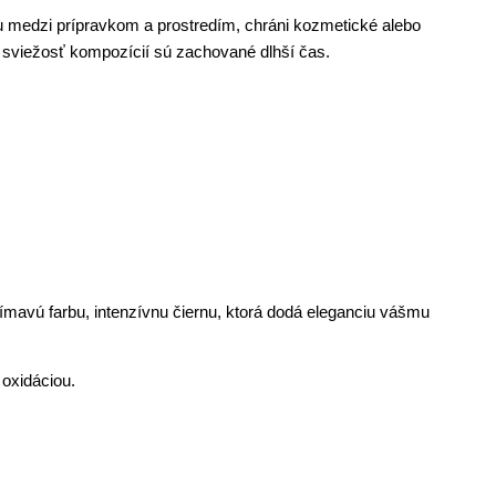
medzi prípravkom a prostredím, chráni kozmetické alebo
 sviežosť kompozícií sú zachované dlhší čas.
ímavú farbu, intenzívnu čiernu, ktorá dodá eleganciu vášmu
 oxidáciou.