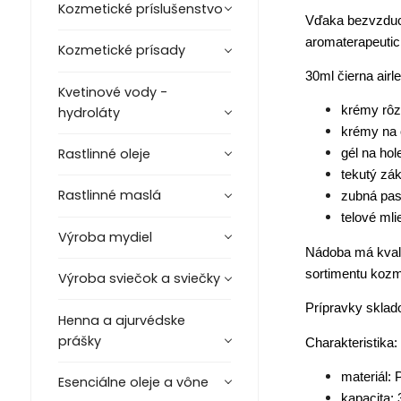
Kozmetické príslušenstvo
Vďaka bezvzduc
aromaterapeutic
Kozmetické prísady
30ml čierna airl
Kvetinové vody -
krémy rôzn
hydroláty
krémy na 
Rastlinné oleje
gél na hol
tekutý zák
Rastlinné maslá
zubná pas
telové ml
Výroba mydiel
Nádoba má kvali
sortimentu kozme
Výroba sviečok a sviečky
Prípravky sklad
Henna a ajurvédske
prášky
Charakteristika:
materiál: 
Esenciálne oleje a vône
kapacita: