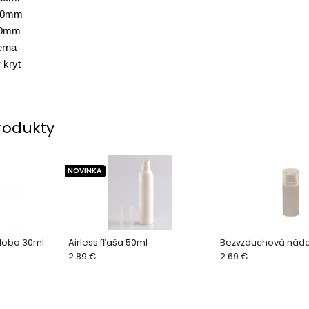
 30mm
10mm
erna
 kryt
rodukty
NOVINKA
doba 30ml
Airless fľaša 50ml
Bezvzduchová nádo
2.89 €
2.69 €