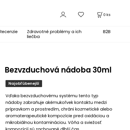
0
ks
Recenzie
Zdravotné problémy a ich
B2B
liečba
Bezvzduchová nádoba 30ml
Najobľúbenejší
Vďaka bezvzduchovému systému tento typ
nádoby zabraňuje akémukoľvek kontaktu medzi
prípravkom a prostredím, chráni kozmetické alebo
aromaterapeutické kompozície pred oxidáciou a
mikrobiálnou kontamináciou. Vôňa a sviežosť
kompozícií sú zachované dlhší čas.