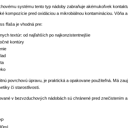
hovému systému tento typ nádoby zabraňuje akémukoľvek kontaktu 
ké kompozície pred oxidáciou a mikrobiálnou kontamináciou. Vôňa a
ess fľaša je vhodná pre:
ych textúr: od najľahších po najkonzistentnejšie
očné kontúry
enie
lad
ta
ieko
tnú povrchovú úpravu, je praktická a opakovane použiteľná. Má zauj
tiky či starostlivosti.
ované v bezvzduchových nádobách sú chránené pred znečistením a
PP
 30ml