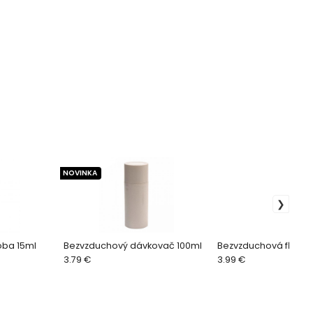
NOVINKA
ba 15ml
Bezvzduchový dávkovač 100ml
Bezvzduchová fľaša
3.79 €
3.99 €