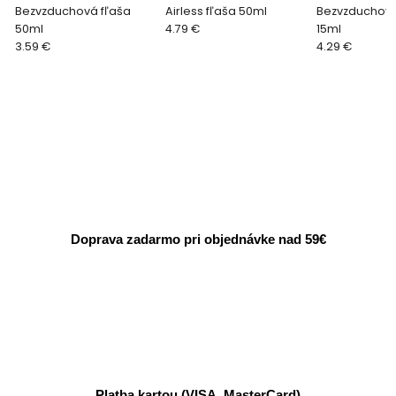
Bezvzduchová fľaša
Airless fľaša 50ml
Bezvzduchová
50ml
4.79 €
15ml
3.59 €
4.29 €
Doprava zadarmo pri objednávke nad 59€
Platba kartou (VISA, MasterCard)