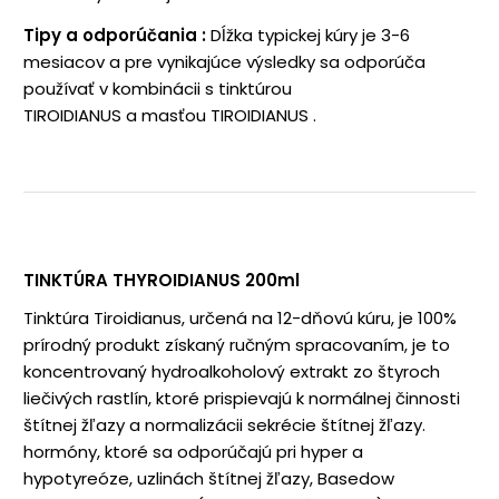
Tipy a odporúčania
:
Dĺžka typickej kúry je 3-6
mesiacov a pre vynikajúce výsledky sa odporúča
používať v kombinácii s tinktúrou
TIROIDIANUS a masťou TIROIDIANUS .
TINKTÚRA THYROIDIANUS 200ml
Tinktúra Tiroidianus, určená na 12-dňovú kúru, je 100%
prírodný produkt získaný ručným spracovaním, je to
koncentrovaný hydroalkoholový extrakt zo štyroch
liečivých rastlín, ktoré prispievajú k normálnej činnosti
štítnej žľazy a normalizácii sekrécie štítnej žľazy.
hormóny, ktoré sa odporúčajú pri hyper a
hypotyreóze, uzlinách štítnej žľazy, Basedow