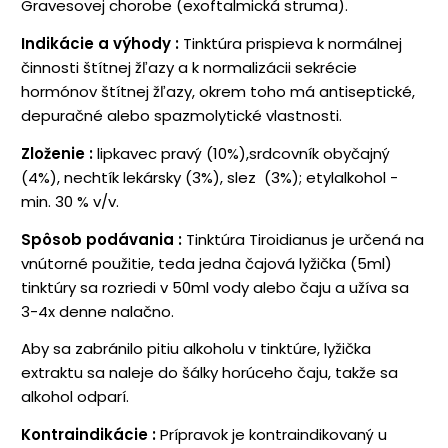
Gravesovej chorobe (exoftalmická struma).
Indikácie a výhody
:
Tinktúra prispieva k normálnej
činnosti štítnej žľazy a k normalizácii sekrécie
hormónov štítnej žľazy, okrem toho má antiseptické,
depuračné alebo spazmolytické vlastnosti.
Zloženie
:
lipkavec pravý (10%),srdcovník obyčajný
(4%), nechtík lekársky (3%), slez (3%); etylalkohol -
min. 30 % v/v.
Spôsob podávania
:
Tinktúra Tiroidianus je určená na
vnútorné použitie, teda jedna čajová lyžička (5ml)
tinktúry sa rozriedi v 50ml vody alebo čaju a užíva sa
3-4x denne nalačno.
Aby sa zabránilo pitiu alkoholu v tinktúre, lyžička
extraktu sa naleje do šálky horúceho čaju, takže sa
alkohol odparí.
Kontraindikácie
:
Prípravok je kontraindikovaný u