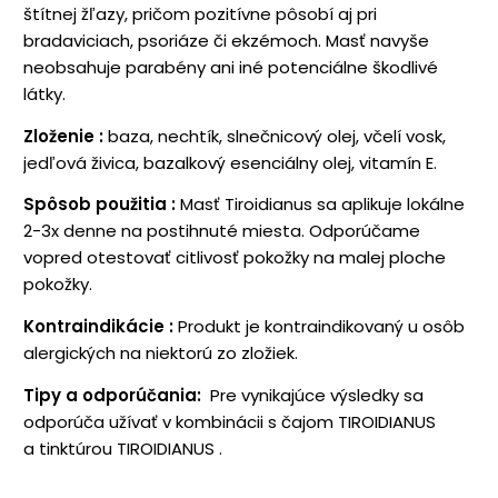
štítnej žľazy, pričom pozitívne pôsobí aj pri
bradaviciach, psoriáze či ekzémoch. Masť navyše
neobsahuje parabény ani iné potenciálne škodlivé
látky.
Zloženie
:
baza, nechtík, slnečnicový olej, včelí vosk,
jedľová živica, bazalkový esenciálny olej, vitamín E.
Spôsob použitia
:
Masť Tiroidianus sa aplikuje lokálne
2-3x denne na postihnuté miesta. Odporúčame
vopred otestovať citlivosť pokožky na malej ploche
pokožky.
Kontraindikácie
:
Produkt je kontraindikovaný u osôb
alergických na niektorú zo zložiek.
Tipy a odporúčania:
Pre vynikajúce výsledky sa
odporúča užívať v kombinácii s čajom TIROIDIANUS
a tinktúrou TIROIDIANUS .