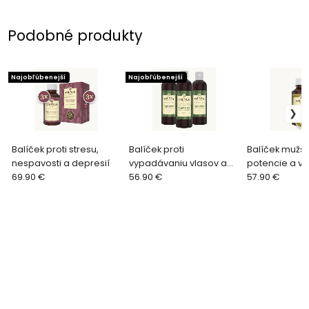
Podobné produkty
Najobľúbenejší
Najobľúbenejší
Balíček proti stresu,
Balíček proti
Balíček mužsk
nespavosti a depresií
vypadávaniu vlasov a
potencie a vita
69.90 €
odstraňovania lupín
56.90 €
57.90 €