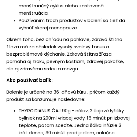
menštruačný cyklus alebo zastavená
menštruácia.
Používaním troch produktov v balení sa tiež dá
vyhnúť skorej menopauze
Okrem toho, bez ohľadu na pohlavie, zdravá štítna
žľaza má za následok vysoký svalový tonus a
bezproblémové dýchanie. Zdravá štítna žľaza
pomáha aj zraku, pevným kostiam, zdravej pokožke,
ale aj zdravému srdcu a mozgu.
Ako používať balík:
Balenie je určené na 36-dňovú kúru , pričom každý
produkt sa konzumuje nasledovne:
THYROIDIANUS ČAJ 90g - nálev, 2 čajové lyžičky
byliniek na 200ml vriacej vody. 15 minút pri izbovej
teplote, potom sceďte. Jedna šálka infúzie 3
krát denne, 30 minút pred jedlom, nalačno.