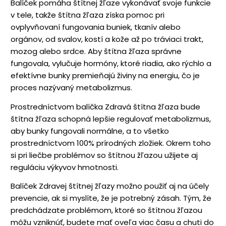
Balíček pomáha štítnej žľaze vykonávať svoje funkcie
v tele, takže štítna žľaza získa pomoc pri
ovplyvňovaní fungovania buniek, tkanív alebo
orgánov, od svalov, kostí a kože až po tráviaci trakt,
mozog alebo srdce. Aby štítna žľaza správne
fungovala, vylučuje hormóny, ktoré riadia, ako rýchlo a
efektívne bunky premieňajú živiny na energiu, čo je
proces nazývaný metabolizmus.
Prostredníctvom balíčka Zdravá štítna žľaza bude
štítna žľaza schopná lepšie regulovať metabolizmus,
aby bunky fungovali normálne, a to všetko
prostredníctvom 100% prírodných zložiek. Okrem toho
si pri liečbe problémov so štítnou žľazou užijete aj
reguláciu výkyvov hmotnosti.
Balíček Zdravej štítnej žľazy možno použiť aj na účely
prevencie, ak si myslíte, že je potrebný zásah. Tým, že
predchádzate problémom, ktoré so štítnou žľazou
môžu vzniknúť, budete mať oveľa viac času a chuti do