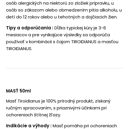
osôb alergických na niektorú zo zložiek prípravku, u
osôb so zákazom alebo obmedzením pitia alkoholu, u
detí do 12 rokov alebo u tehotných a dojčiacich žien.
Tipy a odporúčania
:
Dĺžka typickej kúry je 3-6
mesiacov a pre vynikajúce výsledky sa odporúča
používať v kombinácii s čajom TIROIDIANUS a masťou
TIROIDIANUS.
MASŤ 50ml
Masť Tiroidianus je 100% prírodný produkt, získaný
ručným spracovaním, s priaznivými účinkami pri
ochoreniach štítnej žľazy.
Indikácie a výhody
:
Masť pomáha pri ochoreniach