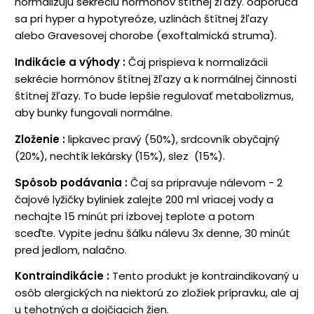
normalizujú sekréciu hormónov štítnej žľazy. odporúča
sa pri hyper a hypotyreóze, uzlinách štítnej žľazy
alebo Gravesovej chorobe (exoftalmická struma).
Indikácie a výhody
:
Čaj prispieva k normalizácii
sekrécie hormónov štítnej žľazy a k normálnej činnosti
štítnej žľazy. To bude lepšie regulovať metabolizmus,
aby bunky fungovali normálne.
Zloženie
:
lipkavec pravý (50%), srdcovník obyčajný
(20%), nechtík lekársky (15%), slez (15%).
Spôsob podávania
:
Čaj sa pripravuje nálevom - 2
čajové lyžičky byliniek zalejte 200 ml vriacej vody a
nechajte 15 minút pri izbovej teplote a potom
sceďte. Vypite jednu šálku nálevu 3x denne, 30 minút
pred jedlom, nalačno.
Kontraindikácie
:
Tento produkt je kontraindikovaný u
osôb alergických na niektorú zo zložiek prípravku, ale aj
u tehotných a dojčiacich žien.