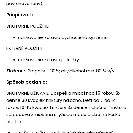
povrchové rany).
Prispieva k:
VNÚTORNÉ POUŽITIE:
udržiavanie zdravia dýchacieho systému
EXTERNÉ POUŽITIE:
udržiavanie zdravia pokožky
Zloženie:
Propolis – 30%; etylalkohol min. 80 % v/v.
Spôsob podania:
VNÚTORNÉ UŽÍVANIE: Dospelí a mladí nad 15 rokov: 3x
denne 30 kvapiek tinktúry nalačno. Deti od 7 do 14
rokov: 10-15 kvapiek tinktúry 3x denne nalačno. Tinktúra
sa podáva zmiešaná s lyžicou medu alebo na kúsku
chleba.
VONKAJŠIE POUŽITIE: Aplikujte lokálne ako náplasť.