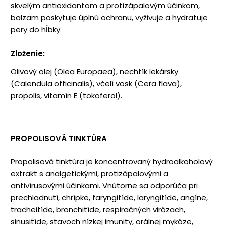
skvelým antioxidantom a protizápalovým účinkom,
balzam poskytuje úplnú ochranu, vyživuje a hydratuje
pery do hĺbky.
Zloženie:
Olivový olej (Olea Europaea), nechtík lekársky
(Calendula officinalis), včelí vosk (Cera flava),
propolis, vitamín E (tokoferol).
PROPOLISOVÁ TINKTÚRA
Propolisová tinktúra je koncentrovaný hydroalkoholový
extrakt s analgetickými, protizápalovými a
antivírusovými účinkami. Vnútorne sa odporúča pri
prechladnutí, chrípke, faryngitíde, laryngitíde, angíne,
tracheitíde, bronchitíde, respiračných virózach,
sinusitíde, stavoch nízkej imunity, orálnej mykóze,