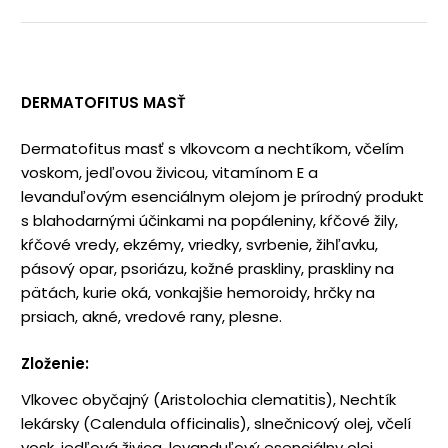
DERMATOFITUS MASŤ
Dermatofitus masť s vlkovcom a nechtíkom, včelím
voskom, jedľovou živicou, vitamínom E a
levanduľovým esenciálnym olejom je prírodný produkt
s blahodarnými účinkami na popáleniny, kŕčové žily,
kŕčové vredy, ekzémy, vriedky, svrbenie, žihľavku,
pásový opar, psoriázu, kožné praskliny, praskliny na
pätách, kurie oká, vonkajšie hemoroidy, hrčky na
prsiach, akné, vredové rany, plesne.
Zloženie:
Vlkovec obyčajný (Aristolochia clematitis), Nechtík
lekársky (Calendula officinalis), slnečnicový olej, včelí
vosk, jedľová živica, levanduľový esenciálny olej,