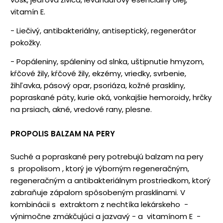
vitamín E.
- Liečivý, antibakteriálny, antiseptický, regenerátor
pokožky.
- Popáleniny, spáleniny od slnka, uštipnutie hmyzom,
kŕčové žily, kŕčové žily, ekzémy, vriedky, svrbenie,
žihľavka, pásový opar, psoriáza, kožné praskliny,
popraskané päty, kurie oká, vonkajšie hemoroidy, hrčky
na prsiach, akné, vredové rany, plesne.
PROPOLIS BALZAM NA PERY
Suché a popraskané pery potrebujú balzam na pery
s propolisom , ktorý je výborným regeneračným,
regeneračným a antibakteriálnym prostriedkom, ktorý
zabraňuje zápalom spôsobeným prasklinami. V
kombinácii s extraktom z nechtíka lekárskeho -
výnimočne zmäkčujúci a jazvavý - a vitamínom E -