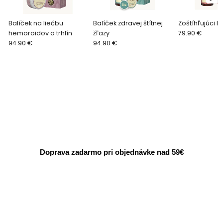
Balíček na liečbu
Balíček zdravej štítnej
Zoštíhľujúci b
hemoroidov a trhlín
žľazy
79.90 €
94.90 €
94.90 €
Doprava zadarmo pri objednávke nad 59€