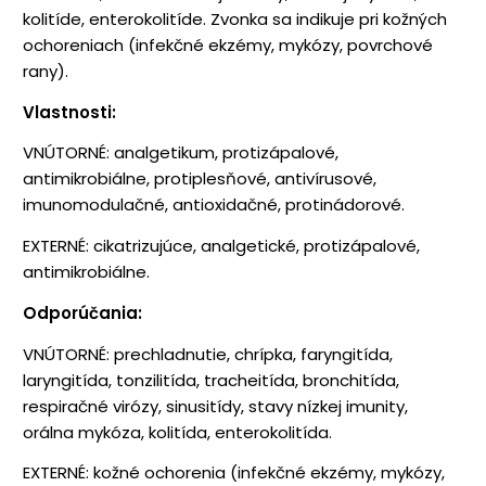
kolitíde, enterokolitíde. Zvonka sa indikuje pri kožných
ochoreniach (infekčné ekzémy, mykózy, povrchové
rany).
Vlastnosti:
VNÚTORNÉ: analgetikum, protizápalové,
antimikrobiálne, protiplesňové, antivírusové,
imunomodulačné, antioxidačné, protinádorové.
EXTERNÉ: cikatrizujúce, analgetické, protizápalové,
antimikrobiálne.
Odporúčania:
VNÚTORNÉ: prechladnutie, chrípka, faryngitída,
laryngitída, tonzilitída, tracheitída, bronchitída,
respiračné virózy, sinusitídy, stavy nízkej imunity,
orálna mykóza, kolitída, enterokolitída.
EXTERNÉ: kožné ochorenia (infekčné ekzémy, mykózy,