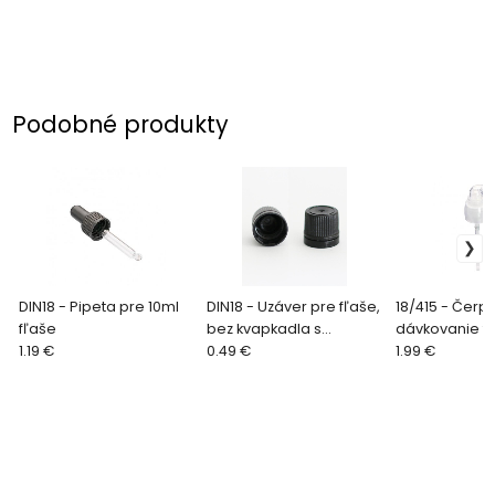
Podobné produkty
DIN18 - Pipeta pre 10ml
DIN18 - Uzáver pre fľaše,
18/415 - Čerp
fľaše
bez kvapkadla s
dávkovanie t
1.19 €
tesnením
0.49 €
krémov
1.99 €