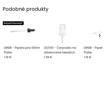
Podobné produkty
Najobľúbenejší
DIN18 - Pipeta pre 100ml
20/410 - Čerpadlo na
DIN18 - Pipet
fľaše
dávkovanie tekutých
fľaše
1.19 €
krémov
1.39 €
1.19 €