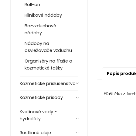
Roll-on
Hliníkové nádoby
Bezvzduchové
nádoby
Nádoby na
osviežovače vzduchu
Organizéry na fľaše a
kozmetické tašky
Popis produ
Kozmetické príslušenstvo
Fľaštička z far
Kozmetické prísady
Kvetinové vody -
hydroláty
Rastlinné oleje