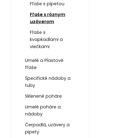
Fľaše s pipetou
Fľaše s rôznym
uzáverom
Fľaše s
kvapkadlami a
viečkami
Umelé a Plastové
fľaše
Špecifické nádoby a
tuby
Sklenené poháre
Umelé poháre a
nádoby
Čerpadlá, uzávery a
pipety