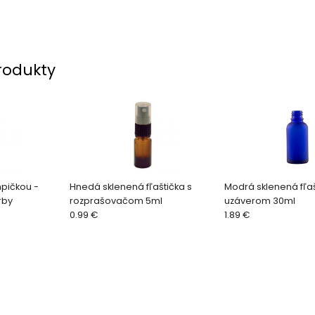
rodukty
pičkou -
Hnedá sklenená fľaštička s
Modrá sklenená fľa
rby
rozprašovačom 5ml
uzáverom 30ml
0.99 €
1.89 €