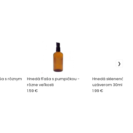
ša s rôznym
Hnedá fľaša s pumpičkou -
Hnedá sklenená fľaš
rôzne veľkosti
uzáverom 30ml
1.59 €
1.99 €