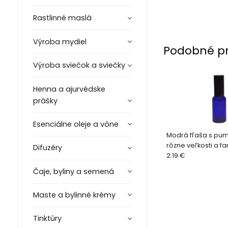
Rastlinné maslá
Výroba mydiel
Podobné p
Výroba sviečok a sviečky
Henna a ajurvédske
prášky
Esenciálne oleje a vône
Modrá fľaša s pum
rôzne veľkosti a fa
Difuzéry
2.19 €
Čaje, byliny a semená
Maste a bylinné krémy
Tinktúry