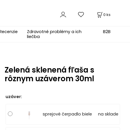
0
ks
Recenzie
Zdravotné problémy a ich
B2B
liečba
Zelená sklenená fľaša s
rôznym uzáverom 30ml
uzáver
:
sprejové čerpadlo biele
na sklade