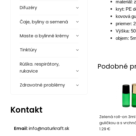
materiál: 
Difuzéry
kryt: PE d
kovová gu
Čaje, byliny a semená
priemer:
Výška: 5
Maste a bylinné krémy
objem: 5ml
Tinktúry
Rúška. respirátory,
Podobné p
rukavice
Zdravotné problémy
Kontakt
Zelená roll-on 3m
guličkou a s vrchn
Email:
info@naturkraft.sk
sklo
1.29 €