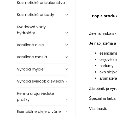
Kozmetické príslušenstvo
Kozmetické prísady
Popis produ
Kvetinové vody -
hydroláty
Zelená hrubá sk
Je nabíjateľná a
Rastlinné oleje
esenciálne
Rastlinné maslá
olejové zm
parfumy
Výroba mydiel
ako olejov
aromaterap
Výroba sviečok a sviečky
Zásobník je vyro
Henna a ajurvédske
Špeciálna farba 
prášky
Vlastnosti:
Esenciálne oleje a vône