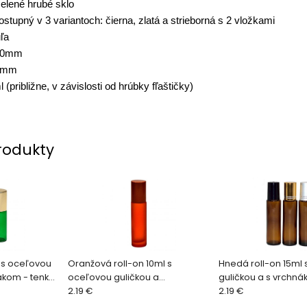
zelené hrubé sklo
ostupný v 3 variantoch: čierna, zlatá a strieborná s 2 vložkami
ľa
 20mm
0mm
 (približne, v závislosti od hrúbky fľaštičky)
rodukty
l s oceľovou
Oranžová roll-on 10ml s
Hnedá roll-on 15ml
ákom - tenké
oceľovou guličkou a
guličkou a s vrchn
vrchnákom
2.19 €
2.19 €