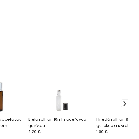
 s oceľovou
Biela roll-on 10ml s oceľovou
Hnedá roll-on 9ml s
ákom
guličkou
guličkou a s vrchnák
3.29 €
sklo
1.69 €