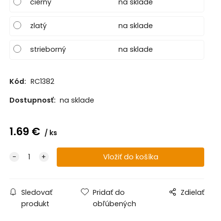
čierny
na sklade
zlatý
na sklade
strieborný
na sklade
Kód:
RC1382
Dostupnosť:
na sklade
1.69
€
ks
Sledovať
Pridať do
Zdielať
produkt
obľúbených