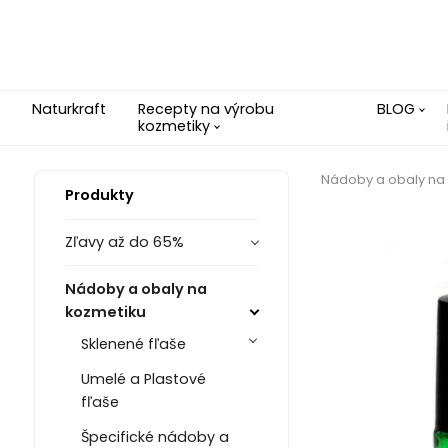
Naturkraft
Recepty na výrobu
BLOG
kozmetiky
Nádoby a obaly na
Produkty
Zľavy až do 65%
Nádoby a obaly na
kozmetiku
Sklenené fľaše
Umelé a Plastové
fľaše
Špecifické nádoby a