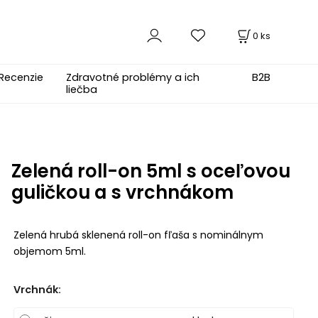
0
ks
Recenzie
Zdravotné problémy a ich
B2B
liečba
Zelená roll-on 5ml s oceľovou
guličkou a s vrchnákom
Zelená hrubá sklenená roll-on fľaša s nominálnym
objemom 5ml.
Vrchnák
: