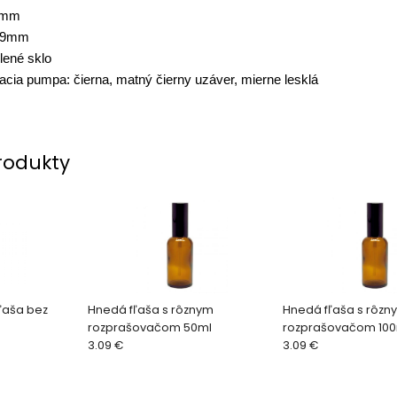
2mm
 29mm
lené sklo
acia pumpa: čierna, matný čierny uzáver, mierne lesklá
rodukty
fľaša bez
Hnedá fľaša s rôznym
Hnedá fľaša s rôzn
rozprašovačom 50ml
rozprašovačom 100
3.09 €
3.09 €