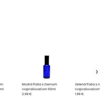
ym
Modrá fľaša s čiernym
Zelená fľaša s rôzny
ml
rozprašovačom 50ml
rozprašovačom 5ml
2.99 €
1.99 €