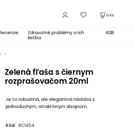
0
ks
Recenzie
Zdravotné problémy a ich
B2B
liečba
y
Zelená fľaša s čiernym
rozprašovačom 20ml
Je to robustná, ale elegantná nádoba s
jednoduchým, atraktívnym dizajnom.
Kód:
RC1454