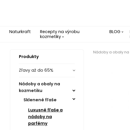
Naturkraft
Recepty na výrobu
BLOG
kozmetiky
Nádoby a obaly na
Produkty
Zľavy až do 65%
Nádoby a obaly na
kozmetiku
Sklenené fľaše
Luxusné fľaše a
nádoby na
parfémy