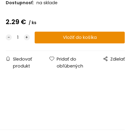
Dostupnosť:
na sklade
2.29
€
ks
Sledovať
Pridať do
Zdielať
produkt
obľúbených