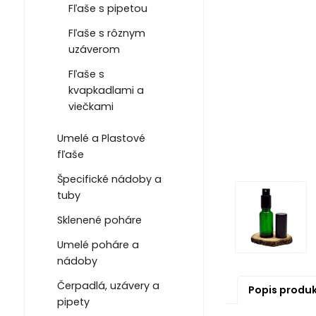
Fľaše s pipetou
Fľaše s rôznym
uzáverom
Fľaše s
kvapkadlami a
viečkami
Umelé a Plastové
fľaše
Špecifické nádoby a
tuby
Sklenené poháre
Umelé poháre a
nádoby
Čerpadlá, uzávery a
Popis produ
pipety