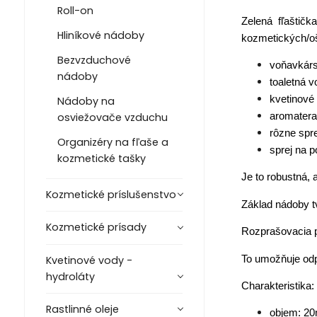
Roll-on
Zelená fľaštičk
Hliníkové nádoby
kozmetických/oš
Bezvzduchové
voňavkárs
nádoby
toaletná v
kvetinové 
Nádoby na
aromatera
osviežovače vzduchu
rôzne spr
Organizéry na fľaše a
sprej na 
kozmetické tašky
Je to robustná,
Kozmetické príslušenstvo
Základ nádoby tv
Kozmetické prísady
Rozprašovacia pu
To umožňuje odp
Kvetinové vody -
hydroláty
Charakteristika:
Rastlinné oleje
objem: 20