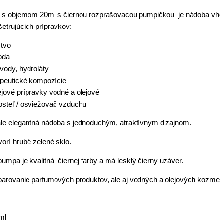
a s objemom 20ml s čiernou rozprašovacou pumpičkou je nádoba vho
etrujúcich prípravkov:
tvo
oda
vody, hydroláty
peutické kompozície
ejové prípravky vodné a olejové
posteľ / osviežovač vzduchu
 ale elegantná nádoba s jednoduchým, atraktívnym dizajnom.
orí hrubé zelené sklo.
mpa je kvalitná, čiernej farby a má lesklý čierny uzáver.
arovanie parfumových produktov, ale aj vodných a olejových kozmet
ml