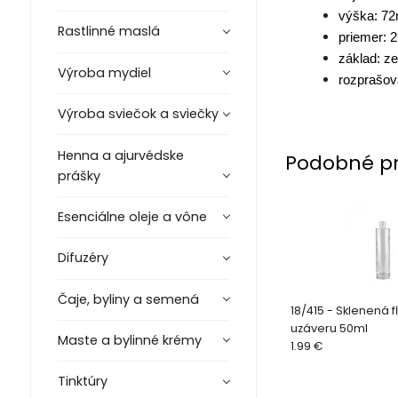
výška: 7
Rastlinné maslá
priemer:
základ: ze
Výroba mydiel
rozprašov
Výroba sviečok a sviečky
Henna a ajurvédske
Podobné p
prášky
Esenciálne oleje a vône
Difuzéry
Čaje, byliny a semená
18/415 - Sklenená 
uzáveru 50ml
Maste a bylinné krémy
1.99 €
Tinktúry