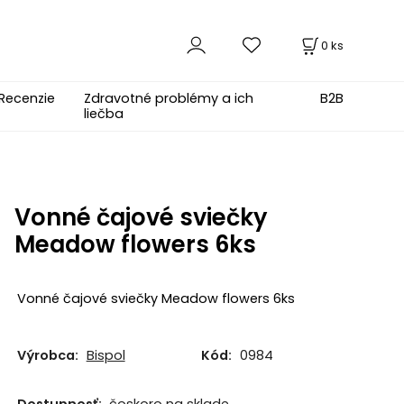
0
ks
Recenzie
Zdravotné problémy a ich
B2B
liečba
Vonné čajové sviečky
Meadow flowers 6ks
Vonné čajové sviečky Meadow flowers 6ks
Výrobca:
Bispol
Kód:
0984
Dostupnosť:
čoskoro na sklade