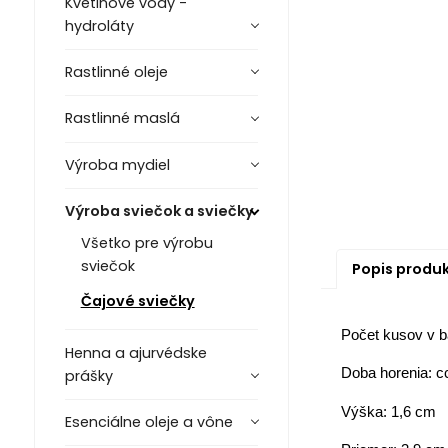
Kvetinové vody -
hydroláty
Rastlinné oleje
Rastlinné maslá
Výroba mydiel
Výroba sviečok a sviečky
Všetko pre výrobu
sviečok
Popis produ
Čajové sviečky
Počet kusov v b
Henna a ajurvédske
Doba horenia: c
prášky
Výška: 1,6 cm
Esenciálne oleje a vône