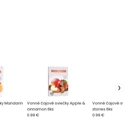
ky Mandarin
Vonné čajové sviečky Apple &
Vonné čajové sviečk
cinnamon 6ks
stories 6ks
0.99 €
0.99 €