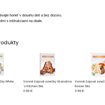
vajte horieť v dosahu detí a bez dozoru.
lmi s inštrukciami na obale.
rodukty
čky White
Vonné čajové sviečky Grandma
Vonné čajové svieč
´s Kitchen 6ks
flower 6ks
0.99 €
0.99 €