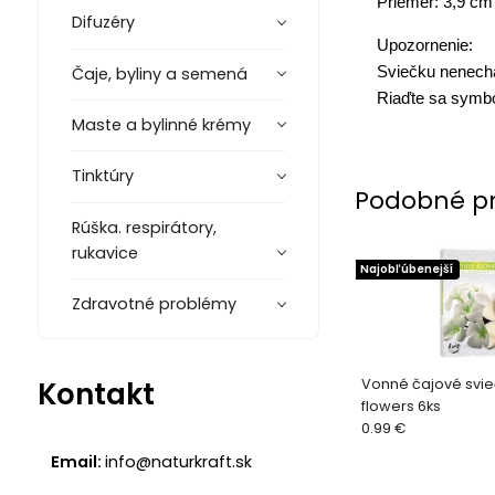
Priemer: 3,9 cm
Difuzéry
Upozornenie:
Sviečku nenechá
Čaje, byliny a semená
Riaďte sa symbo
Maste a bylinné krémy
Tinktúry
Podobné p
Rúška. respirátory,
rukavice
Najobľúbenejší
Zdravotné problémy
Vonné čajové svie
Kontakt
flowers 6ks
0.99 €
Email:
info@naturkraft.sk